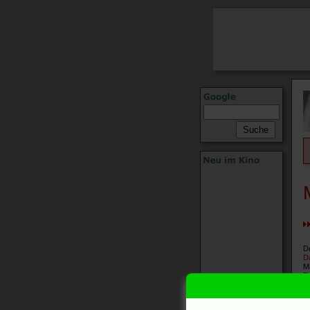
D
Da
Ma
Ro
96