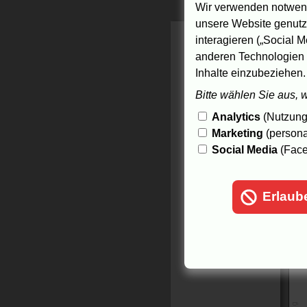
Wir verwenden notwend
B
unsere Website genutzt
M
interagieren („Social M
R
anderen Technologien 
s
Inhalte einzubeziehen.
v
S
Bitte wählen Sie aus, 
m
M
Analytics
(Nutzungs
F
Marketing
(persona
Social Media
(Face
Erlaub