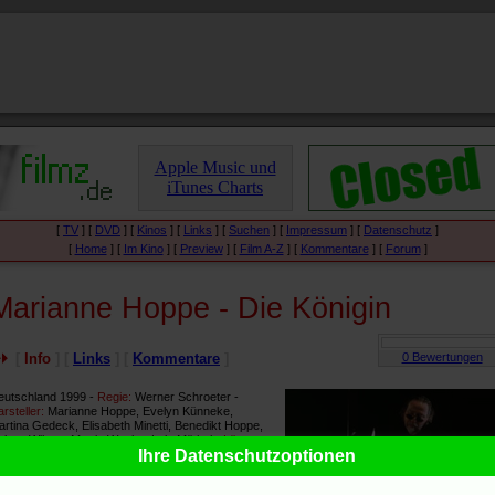
Apple Music und
iTunes Charts
[
TV
] [
DVD
] [
Kinos
] [
Links
] [
Suchen
] [
Impressum
] [
Datenschutz
]
[
Home
] [
Im Kino
] [
Preview
] [
Film A-Z
] [
Kommentare
] [
Forum
]
Marianne Hoppe - Die Königin
[
Info
] [
Links
] [
Kommentare
]
eutschland 1999 -
Regie:
Werner Schroeter -
rsteller:
Marianne Hoppe, Evelyn Künneke,
rtina Gedeck, Elisabeth Minetti, Benedikt Hoppe,
bert Wilson, Martin Wuttke, Lola Müthel -
Länge:
Ihre Datenschutzoptionen
 min. -
Start:
7.12.2000