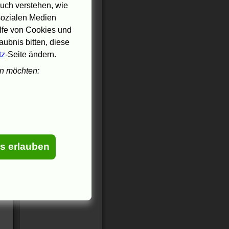
uch verstehen, wie
 sozialen Medien
ilfe von Cookies und
ubnis bitten, diese
tz
-Seite ändern.
en möchten:
es erlauben