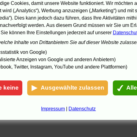
ige Cookies, damit unsere Website funktioniert. Wir möchten a
eschreibung
 wird („Analytics“), Werbung anzuzeigen („Marketing“) und mit
Hoppe, Schroeter
arianne Hoppe wurde um 1910 in
edia“). Dies kann jedoch dazu führen, dass Ihre Aktivitäten mith
ostock geboren, lernte in Berlin und Weimar. Sie kam zum Theater,
nachverfolgt werden. Aus diesem Grund müssen wir Sie um Erla
päter zum Film. Von 1936 bis 1946 war sie mit Gustaf Gründgens
 Sie können Ihre Einstellungen jederzeit auf unserer
Datenschu
erheiratet und gilt heute als Grande Dame der deutschen
chauspielkunst. - Das Portrait verbindet Film- und Bühnenausschnitte
welche Inhalte von Drittanbietern Sie auf dieser Website zulass
it dem Versuch einer persönlichen Annäherung in Form eines inneren
onologs.
statistik von Google)
oto: Salzgeber
lisierte Anzeigen von Google und anderen Anbietern)
book, Twitter, Instagram, YouTube und andere Plattformen)
e keine
Ausgewählte zulassen
All
Impressum
|
Datenschutz