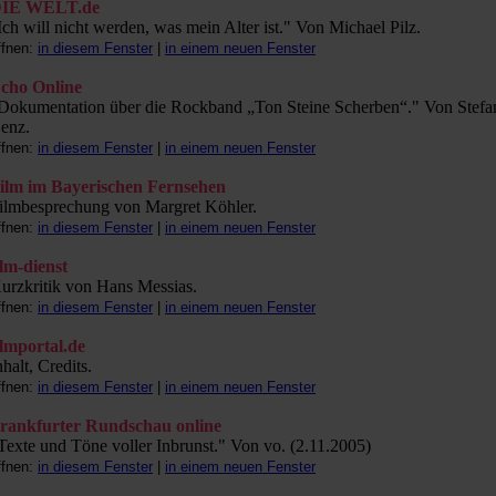
IE WELT.de
Ich will nicht werden, was mein Alter ist." Von Michael Pilz.
ffnen:
in diesem Fenster
|
in einem neuen Fenster
cho Online
Dokumentation über die Rockband „Ton Steine Scherben“." Von Stefa
enz.
ffnen:
in diesem Fenster
|
in einem neuen Fenster
ilm im Bayerischen Fernsehen
ilmbesprechung von Margret Köhler.
ffnen:
in diesem Fenster
|
in einem neuen Fenster
ilm-dienst
urzkritik von Hans Messias.
ffnen:
in diesem Fenster
|
in einem neuen Fenster
ilmportal.de
nhalt, Credits.
ffnen:
in diesem Fenster
|
in einem neuen Fenster
rankfurter Rundschau online
Texte und Töne voller Inbrunst." Von vo. (2.11.2005)
ffnen:
in diesem Fenster
|
in einem neuen Fenster