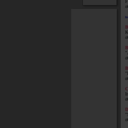
F
ö
I
B
K
ö
B
"
ö
B
"
ö
C
I
ö
D
"
ö