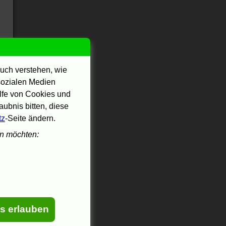
uch verstehen, wie
 sozialen Medien
.
ilfe von Cookies und
ubnis bitten, diese
tz
-Seite ändern.
en möchten:
es erlauben