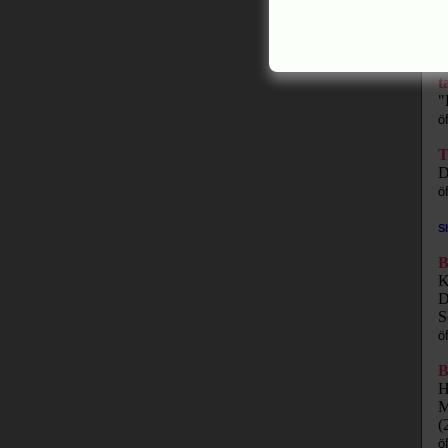
t
"
ö
t
"
ö
T
D
ö
S
B
K
D
S
ö
B
H
M
(
ö