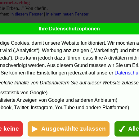
urmel-weblog
die Erben..." Von chefin.
ffnen:
in diesem Fenster
|
in einem neuen Fenster
ordbayern Infonet
Ihre Datenschutzoptionen
Als die Säle kochten." Von magnus und Michael Meier.
ffnen:
in diesem Fenster
|
in einem neuen Fenster
ige Cookies, damit unsere Website funktioniert. Wir möchten a
PIEGEL ONLINE
 wird („Analytics“), Werbung anzuzeigen („Marketing“) und mit
Die Scherben und ihre fantastischen Erben." Von Cristina Moles Kaupp
edia“). Dies kann jedoch dazu führen, dass Ihre Aktivitäten mith
ffnen:
in diesem Fenster
|
in einem neuen Fenster
nachverfolgt werden. Aus diesem Grund müssen wir Sie um Erla
z-online | sachsen im netz
 Sie können Ihre Einstellungen jederzeit auf unserer
Datenschu
Männerbande, Rock ´n´ Roll und Politik." Von Andreas Körner.
ffnen:
in diesem Fenster
|
in einem neuen Fenster
welche Inhalte von Drittanbietern Sie auf dieser Website zulass
TAGBLATT
statistik von Google)
Ein Muss für alle Nach-68er und solche, die es noch werden wollen."
lisierte Anzeigen von Google und anderen Anbietern)
on Willibald Ruscheinski.
book, Twitter, Instagram, YouTube und andere Plattformen)
ffnen:
in diesem Fenster
|
in einem neuen Fenster
az Berlin
Die Fragen sind heute die gleichen." Von Thomas Winkler.
e keine
Ausgewählte zulassen
All
ffnen:
in diesem Fenster
|
in einem neuen Fenster