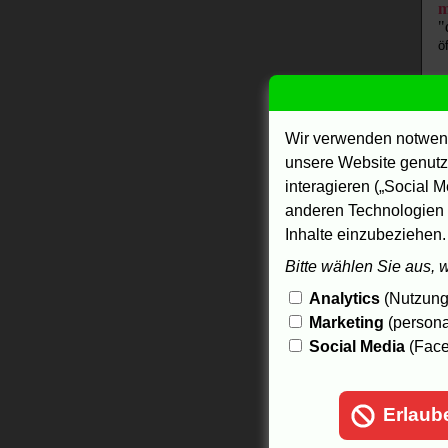
m
"
ö
N
"
ö
Wir verwenden notwend
S
unsere Website genutzt
"
interagieren („Social M
ö
anderen Technologien 
s
Inhalte einzubeziehen.
"
ö
Bitte wählen Sie aus, 
Analytics
(Nutzungs
"
Marketing
(persona
V
Social Media
(Face
ö
t
"
Erlaub
ö