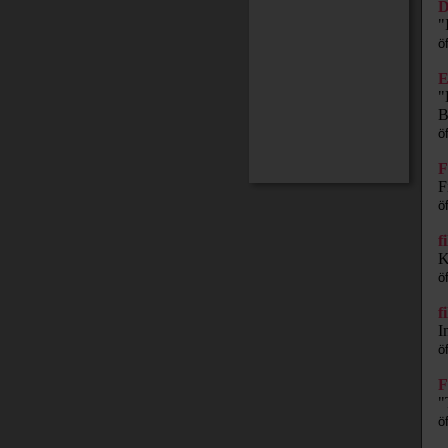
D
"
ö
E
"
B
ö
F
F
ö
f
K
ö
f
I
ö
F
"
ö