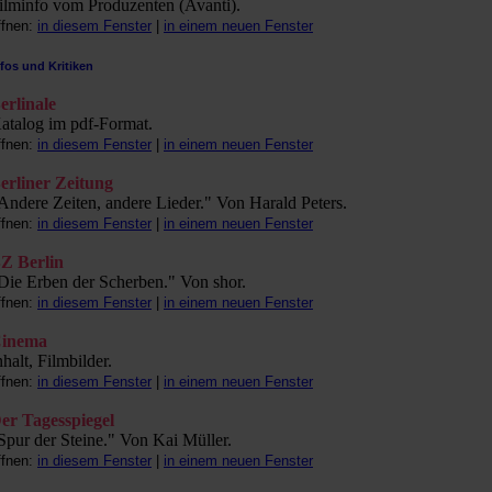
ilminfo vom Produzenten (Avanti).
ffnen:
in diesem Fenster
|
in einem neuen Fenster
nfos und Kritiken
erlinale
atalog im pdf-Format.
ffnen:
in diesem Fenster
|
in einem neuen Fenster
erliner Zeitung
Andere Zeiten, andere Lieder." Von Harald Peters.
ffnen:
in diesem Fenster
|
in einem neuen Fenster
Z Berlin
Die Erben der Scherben." Von shor.
ffnen:
in diesem Fenster
|
in einem neuen Fenster
inema
nhalt, Filmbilder.
ffnen:
in diesem Fenster
|
in einem neuen Fenster
er Tagesspiegel
Spur der Steine." Von Kai Müller.
ffnen:
in diesem Fenster
|
in einem neuen Fenster