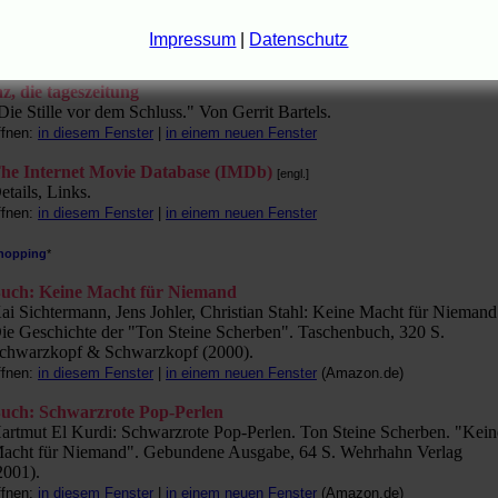
az Hamburg
Greise Kinder ohne Visionen?" Von Bernadette Hengst.
Impressum
|
Datenschutz
ffnen:
in diesem Fenster
|
in einem neuen Fenster
az, die tageszeitung
Die Stille vor dem Schluss." Von Gerrit Bartels.
ffnen:
in diesem Fenster
|
in einem neuen Fenster
he Internet Movie Database (IMDb)
[engl.]
etails, Links.
ffnen:
in diesem Fenster
|
in einem neuen Fenster
hopping
*
uch: Keine Macht für Niemand
ai Sichtermann, Jens Johler, Christian Stahl: Keine Macht für Niemand
ie Geschichte der "Ton Steine Scherben". Taschenbuch, 320 S.
chwarzkopf & Schwarzkopf (2000).
ffnen:
in diesem Fenster
|
in einem neuen Fenster
(Amazon.de)
uch: Schwarzrote Pop-Perlen
artmut El Kurdi: Schwarzrote Pop-Perlen. Ton Steine Scherben. "Kein
acht für Niemand". Gebundene Ausgabe, 64 S. Wehrhahn Verlag
2001).
ffnen:
in diesem Fenster
|
in einem neuen Fenster
(Amazon.de)