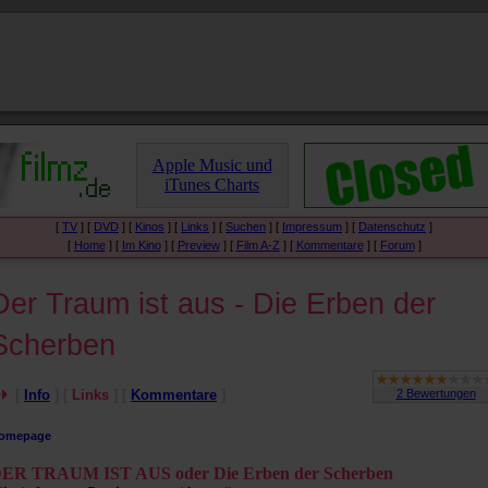
Apple Music und
iTunes Charts
[
TV
] [
DVD
] [
Kinos
] [
Links
] [
Suchen
] [
Impressum
] [
Datenschutz
]
[
Home
] [
Im Kino
] [
Preview
] [
Film A-Z
] [
Kommentare
] [
Forum
]
Der Traum ist aus - Die Erben der
Scherben
[
Info
] [
Links
] [
Kommentare
]
omepage
ER TRAUM IST AUS oder Die Erben der Scherben