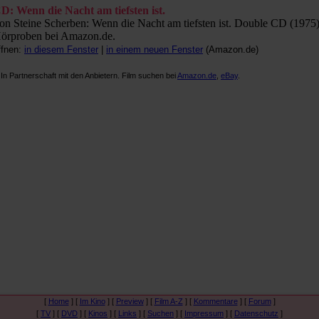
D: Wenn die Nacht am tiefsten ist.
on Steine Scherben: Wenn die Nacht am tiefsten ist. Double CD (1975)
örproben bei Amazon.de.
ffnen:
in diesem Fenster
|
in einem neuen Fenster
(Amazon.de)
 In Partnerschaft mit den Anbietern. Film suchen bei
Amazon.de
,
eBay
.
[
Home
] [
Im Kino
] [
Preview
] [
Film A-Z
] [
Kommentare
] [
Forum
]
[
TV
] [
DVD
] [
Kinos
] [
Links
] [
Suchen
] [
Impressum
] [
Datenschutz
]