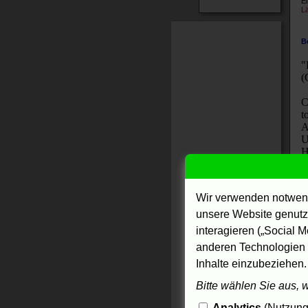
El
L
B
"
(
C
t
A
U
H
T
S
a
Wir verwenden notwend
I
unsere Website genutzt
W
interagieren („Social M
M
anderen Technologien 
I
v
Inhalte einzubeziehen.
S
Bitte wählen Sie aus, 
v
Analytics
(Nutzungs