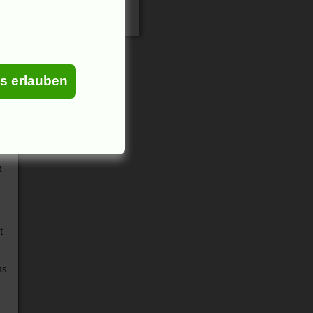
am
es erlauben
n
t
us