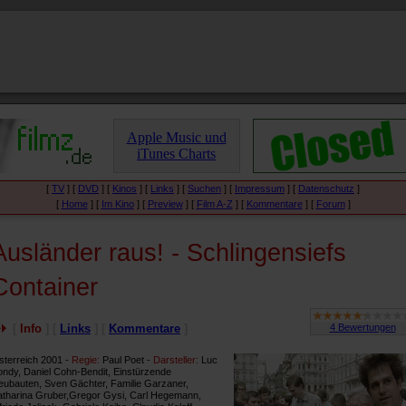
Apple Music und
iTunes Charts
[
TV
] [
DVD
] [
Kinos
] [
Links
] [
Suchen
] [
Impressum
] [
Datenschutz
]
[
Home
] [
Im Kino
] [
Preview
] [
Film A-Z
] [
Kommentare
] [
Forum
]
Ausländer raus! - Schlingensiefs
Container
[
Info
] [
Links
] [
Kommentare
]
sterreich 2001 -
Regie:
Paul Poet -
Darsteller:
Luc
ondy, Daniel Cohn-Bendit, Einstürzende
eubauten, Sven Gächter, Familie Garzaner,
atharina Gruber,Gregor Gysi, Carl Hegemann,