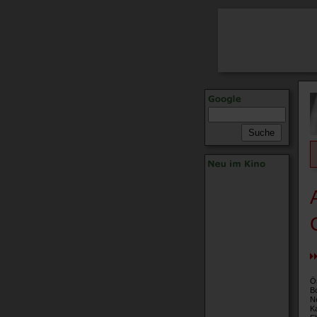
Ö
B
N
K