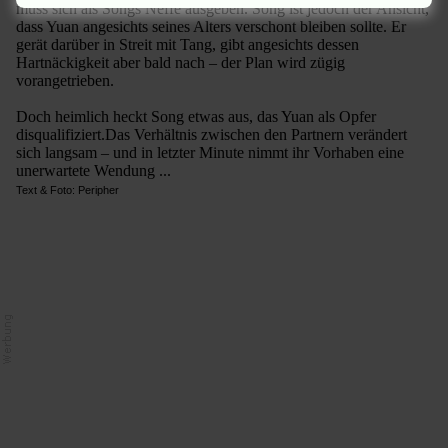
muss sich als Songs Neffe ausgeben. Song ist jedoch der Ansicht,
dass Yuan angesichts seines Alters verschont bleiben sollte. Er
gerät darüber in Streit mit Tang, gibt angesichts dessen
Hartnäckigkeit aber bald nach – der Plan wird zügig
vorangetrieben.
Doch heimlich heckt Song etwas aus, das Yuan als Opfer
disqualifiziert.Das Verhältnis zwischen den Partnern verändert
sich langsam – und in letzter Minute nimmt ihr Vorhaben eine
unerwartete Wendung ...
Text & Foto: Peripher