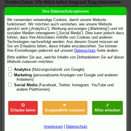
Norden Chinas. Wie üblich haben Song und Tang einen harten
Tag in einer der vielen, nur unzulänglich gesicherten
Ihre Datenschutzoptionen
Kohlenminen vor sich. Tangs Bruder Chaolu, der erst vor
wenigen Tagen hier eingetroffen ist, begleitet sie.
Wir verwenden notwendige Cookies, damit unsere Website
funktioniert. Wir möchten auch verstehen, wie unsere Website
Tief unten im Schacht passiert es: Song und Tang greifen zu ihren
genutzt wird („Analytics“), Werbung anzuzeigen („Marketing“) und mit
sozialen Medien interagieren („Social Media“). Dies kann jedoch dazu
Spitzhacken und erschlagen Chaolu. Dann bringen sie die Mine
führen, dass Ihre Aktivitäten mithilfe von Cookies und anderen
zum Einsturz und entkommen dem „Unfallort“ unversehrt.
Technologien nachverfolgt werden. Aus diesem Grund müssen wir
Während sie so tun, als würden sie den Tod des Bruders heftig
Sie um Erlaubnis bitten, diese Inhalte einzubeziehen. Sie können
beklagen, verlangen sie vom Besitzer der Mine eine
Ihre Einstellungen jederzeit auf unserer
Datenschutz
-Seite ändern.
Entschädigungszahlung – sonst würden sie den Unfall bei den
Bitte wählen Sie aus, welche Inhalte von Drittanbietern Sie auf dieser
Behörden melden. Aus Angst, dass der illegale Betrieb seiner
Website zulassen möchten:
Mine ans Tageslicht kommt, erfüllt der Eigentümer ihre
Analytics
(Nutzungsstatistik von Google)
Forderung. Nachdem die beiden das Geld kassiert und an ihre
Marketing
(personalisierte Anzeigen von Google und anderen
Familien geschickt haben, machen sie sich auf die Suche nach
Anbietern)
dem nächsten „Verwandten“.
Social Media
(Facebook, Twitter, Instagram, YouTube und
andere Plattformen)
Am Bahnhof, wo es vor Arbeit suchenden Wanderarbeitern nur
so wimmelt, entdecken sie ein potenzielles Opfer – Yuan, einen
16-jährigen Jungen vom Lande. Sein Vater hat ebenfalls in den
Minen gearbeitet und ist niemals aus ihnen zurückgekehrt.Daher
Erlaube keine
Ausgewählte zulassen
Alles erlauben
hat Yuan keine andere Wahl gehabt, als von der Schule
abzugehen und sich nach einem Broterwerb umzusehen. Tang
schlägt ihm vor, Arbeit für ihn zu suchen und ihn den
Impressum
|
Datenschutz
Minenbesitzern vorzustellen. Es gibt nur eine Bedingung: Er