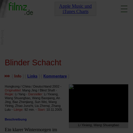
Apple Music und
iTunes Charts
Blinder Schacht
[
Info
] [
Links
] [
Kommentare
]
Hongkong / China / Deutschland 2002 -
Originaltitel:
Mang Jing / Blind Shaft -
Regie:
Li Yang -
Darsteller:
Li Yixiang,
Wang Shuangbao, Wang Baoqiang, An
Jing, Bao Zhenjiang, Sun Wei, Wang
Yining, Zhao Junzhi, Liu Zhenqi, Zhang
Lulu -
Länge:
92 min. -
Start:
10.11.2005
Beschreibung
Li Yixiang, Wang Shuangbao
Ein klarer Wintermorgen im