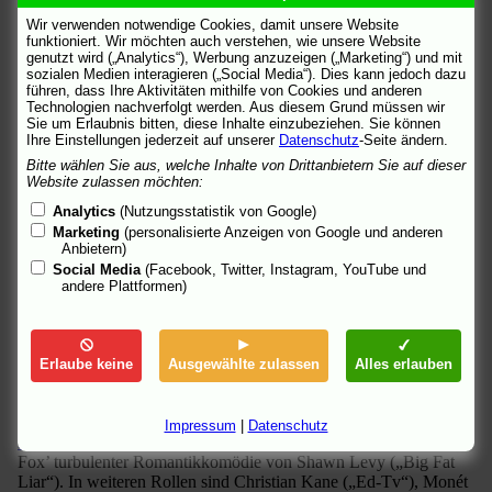
schönsten Tage im Leben eines Ehepaars – denkt man. Doch die
Wir verwenden notwendige Cookies, damit unsere Website
verwöhnte Kunsthistorikerin Sarah McNerney (BRITTANY
funktioniert. Wir möchten auch verstehen, wie unsere Website
MURPHY) und der Radiomoderator Tom Leezak (ASHTON
genutzt wird („Analytics“), Werbung anzuzeigen („Marketing“) und mit
KUTCHER) erleben während ihres Honeymoons einen Trip in
sozialen Medien interagieren („Social Media“). Dies kann jedoch dazu
die Hölle.
führen, dass Ihre Aktivitäten mithilfe von Cookies und anderen
Technologien nachverfolgt werden. Aus diesem Grund müssen wir
Sie um Erlaubnis bitten, diese Inhalte einzubeziehen. Sie können
Es fängt ganz harmlos an, als Tom den Kopf seiner frisch
Ihre Einstellungen jederzeit auf unserer
Datenschutz
-Seite ändern.
vermählten beim Tragen über die Schwelle versehentlich gegen
den Türrahmen donnert, steigert sich, als Sarah in der
Bitte wählen Sie aus, welche Inhalte von Drittanbietern Sie auf dieser
Website zulassen möchten:
Hochzeitsnacht plötzlich von einer Sex-Blockade übermannt
wird, und erreicht seinen vorläufigen Höhepunkt, als eine resolute
Analytics
(Nutzungsstatistik von Google)
Rentnerin mit ihrem Wagen das Auto des jungen Ehepaares in
Marketing
(personalisierte Anzeigen von Google und anderen
den Abgrund rammt. Dass die Harmonie zwischen den beiden
Anbietern)
durch das Auftauchen von Sarahs Ex (CHRISTIAN KANE)
Social Media
(Facebook, Twitter, Instagram, YouTube und
nicht gerade verbessert wird, versteht sich von selbst.
andere Plattformen)
Und so ziehen Sarah und Tom eine Schneise der Verwüstung
durch romantische europäische Landschaften. Wo sie waren,
bleibt verbrannte Erde zurück. Venedig kann restauriert werden,
Erlaube keine
Ausgewählte zulassen
Alles erlauben
doch lassen sich gebrochene Herzen wieder kitten?
Brittany Murphy („
8 Mile
“) und Ashton Kutcher („
Ey Mann, wo
Impressum
|
Datenschutz
is’ mein Auto?
“) spielen die Hauptrollen in Twentieth Century
Fox’ turbulenter Romantikkomödie von Shawn Levy („Big Fat
Liar“). In weiteren Rollen sind Christian Kane („Ed-Tv“), Monét