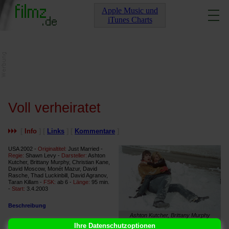
Apple Music und
iTunes Charts
Voll verheiratet
[
Info
] [
Links
] [
Kommentare
]
USA 2002 -
Originaltitel:
Just Married -
Regie:
Shawn Levy -
Darsteller:
Ashton
Kutcher, Brittany Murphy, Christian Kane,
David Moscow, Monét Mazur, David
Rasche, Thad Luckinbill, David Agranov,
Taran Killam -
FSK:
ab 6 -
Länge:
95 min.
-
Start:
3.4.2003
Beschreibung
Ashton Kutcher, Brittany Murphy
Die Flitterwochen sind die
Ihre Datenschutzoptionen