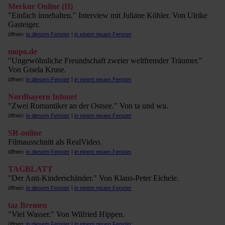
Merkur Online (II)
"Einfach innehalten." Interview mit Juliane Köhler. Von Ulrike
Gasteiger.
öffnen:
in diesem Fenster
|
in einem neuen Fenster
mopo.de
"Ungewöhnliche Freundschaft zweier weltfremder Träumer."
Von Gisela Kruse.
öffnen:
in diesem Fenster
|
in einem neuen Fenster
Nordbayern Infonet
"Zwei Romantiker an der Ostsee." Von ta und wu.
öffnen:
in diesem Fenster
|
in einem neuen Fenster
SR-online
Filmausschnitt als RealVideo.
öffnen:
in diesem Fenster
|
in einem neuen Fenster
TAGBLATT
"Der Anti-Kinderschänder." Von Klaus-Peter Eichele.
öffnen:
in diesem Fenster
|
in einem neuen Fenster
taz Bremen
"Viel Wasser." Von Wilfried Hippen.
öffnen:
in diesem Fenster
|
in einem neuen Fenster