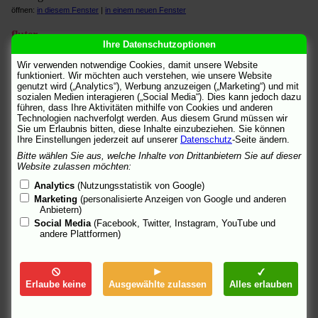
öffnen:
in diesem Fenster
|
in einem neuen Fenster
fluter
Ihre Datenschutzoptionen
"Der große Knall." Von Stefanie Zobl.
öffnen:
in diesem Fenster
|
in einem neuen Fenster
Wir verwenden notwendige Cookies, damit unsere Website
funktioniert. Wir möchten auch verstehen, wie unsere Website
General-Anzeiger Online - Bonn
genutzt wird („Analytics“), Werbung anzuzeigen („Marketing“) und mit
sozialen Medien interagieren („Social Media“). Dies kann jedoch dazu
Kritik von Dietmar Kanthak.
führen, dass Ihre Aktivitäten mithilfe von Cookies und anderen
öffnen:
in diesem Fenster
|
in einem neuen Fenster
Technologien nachverfolgt werden. Aus diesem Grund müssen wir
Sie um Erlaubnis bitten, diese Inhalte einzubeziehen. Sie können
Hamburger Abendblatt Online
Ihre Einstellungen jederzeit auf unserer
Datenschutz
-Seite ändern.
"Ein Autounfall mit fatalen Folgen." Von Heinrich Oehmsen.
Bitte wählen Sie aus, welche Inhalte von Drittanbietern Sie auf dieser
öffnen:
in diesem Fenster
|
in einem neuen Fenster
Website zulassen möchten:
Analytics
(Nutzungsstatistik von Google)
Hamburger Morgenpost
Marketing
(personalisierte Anzeigen von Google und anderen
"Thriller-Komödie in »Memento«-Manier mit einem exzellenten
Anbietern)
Ensemble." Von Marco Schmidt.
Social Media
(Facebook, Twitter, Instagram, YouTube und
öffnen:
in diesem Fenster
|
in einem neuen Fenster
andere Plattformen)
Kieler Nachrichten
Kritik von Gerald Koll.
öffnen:
in diesem Fenster
|
in einem neuen Fenster
Erlaube keine
Ausgewählte zulassen
Alles erlauben
KINO.DE
"Nach dem Dreh hatte ich Halluzinationen." Interview mit