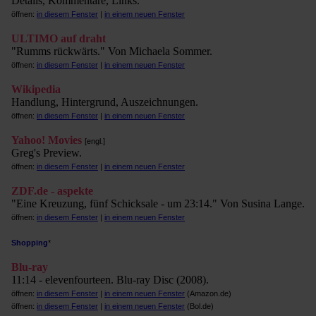
Details, Kommentare, Links.
öffnen:
in diesem Fenster
|
in einem neuen Fenster
ULTIMO auf draht
"Rumms rückwärts." Von Michaela Sommer.
öffnen:
in diesem Fenster
|
in einem neuen Fenster
Wikipedia
Handlung, Hintergrund, Auszeichnungen.
öffnen:
in diesem Fenster
|
in einem neuen Fenster
Yahoo! Movies
[engl.]
Greg's Preview.
öffnen:
in diesem Fenster
|
in einem neuen Fenster
ZDF.de - aspekte
"Eine Kreuzung, fünf Schicksale - um 23:14." Von Susina Lange.
öffnen:
in diesem Fenster
|
in einem neuen Fenster
Shopping
*
Blu-ray
11:14 - elevenfourteen. Blu-ray Disc (2008).
öffnen:
in diesem Fenster
|
in einem neuen Fenster
(Amazon.de)
öffnen:
in diesem Fenster
|
in einem neuen Fenster
(Bol.de)