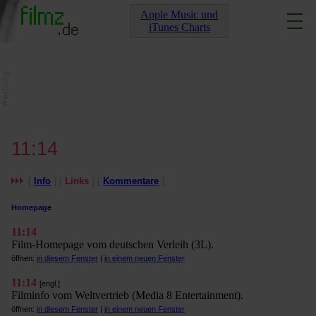
Apple Music und
iTunes Charts
11:14
[
Info
] [
Links
] [
Kommentare
]
Homepage
11:14
Film-Homepage vom deutschen Verleih (3L).
öffnen:
in diesem Fenster
|
in einem neuen Fenster
11:14
[engl.]
Filminfo vom Weltvertrieb (Media 8 Entertainment).
öffnen:
in diesem Fenster
|
in einem neuen Fenster