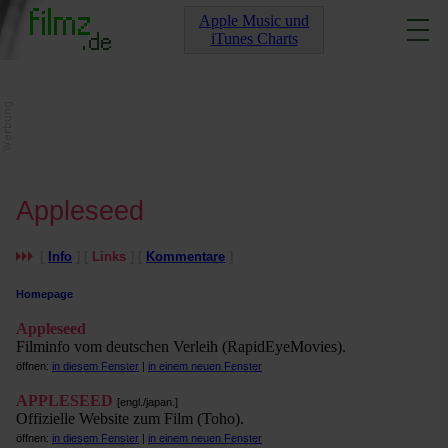
Apple Music und
iTunes Charts
Appleseed
[
Info
] [
Links
] [
Kommentare
]
Homepage
Appleseed
Filminfo vom deutschen Verleih (RapidEyeMovies).
öffnen:
in diesem Fenster
|
in einem neuen Fenster
APPLESEED
[engl./japan.]
Offizielle Website zum Film (Toho).
öffnen:
in diesem Fenster
|
in einem neuen Fenster