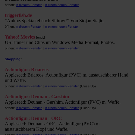
öffnen:
in diesem Fenster
|
in einem neuen Fenster
triggerfish.de
"Anime-Spektakel nach Shirow!" Von Stojan Stajic.
öffnen:
in diesem Fenster
|
in einem neuen Fenster
Yahoo! Movies
[engl.]
US-Trailer und Clips im Windows Media-Format, Photos.
öffnen:
in diesem Fenster
|
in einem neuen Fenster
Shopping
*
Actionfigur: Briareos
Appleseed: Briareos. Actionfigur (PVC) m. austauschbarer Hand
und Waffe.
öffnen:
in diesem Fenster
|
in einem neuen Fenster
(Close Up)
Actionfigur: Deunan - Garshim
Appleseed: Deunan - Garshim. Actionfigur (PVC) m. Waffe.
öffnen:
in diesem Fenster
|
in einem neuen Fenster
(Close Up)
Actionfigur: Deunan - ORC
Appleseed: Deunan - ORC. Actionfigur (PVC) m.
austauschbarem Kopf und Waffe.