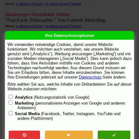
öffnen:
in diesem Fenster
|
in einem neuen Fenster
Hamburger Abendblatt Online
"Fast-Food- Philosophie." Von Gabriele Meierding.
öffnen:
in diesem Fenster
|
in einem neuen Fenster
Ihre Datenschutzoptionen
Hamburger Morgenpost
"Das erste vollständig am Computer entstandene Science-Fiction-
Wir verwenden notwendige Cookies, damit unsere Website
Anime." Von Eckart Alberts.
funktioniert. Wir möchten auch verstehen, wie unsere Website
genutzt wird („Analytics“), Werbung anzuzeigen („Marketing“) und mit
öffnen:
in diesem Fenster
|
in einem neuen Fenster
sozialen Medien interagieren („Social Media“). Dies kann jedoch dazu
führen, dass Ihre Aktivitäten mithilfe von Cookies und anderen
IFILM
[engl.]
Technologien nachverfolgt werden. Aus diesem Grund müssen wir
US-Trailer und Clips in unterschiedlichen Formaten.
Sie um Erlaubnis bitten, diese Inhalte einzubeziehen. Sie können
öffnen:
in diesem Fenster
|
in einem neuen Fenster
Ihre Einstellungen jederzeit auf unserer
Datenschutz
-Seite ändern.
Bitte wählen Sie aus, welche Inhalte von Drittanbietern Sie auf dieser
KinoNews
Website zulassen möchten:
Info.
Analytics
(Nutzungsstatistik von Google)
öffnen:
in diesem Fenster
|
in einem neuen Fenster
Marketing
(personalisierte Anzeigen von Google und anderen
Anbietern)
metacritic
[engl.]
Social Media
(Facebook, Twitter, Instagram, YouTube und
US-Presseschau.
andere Plattformen)
öffnen:
in diesem Fenster
|
in einem neuen Fenster
Morgenwelt
"Zwischen Roboter und Dampfmaschine." Über japanische