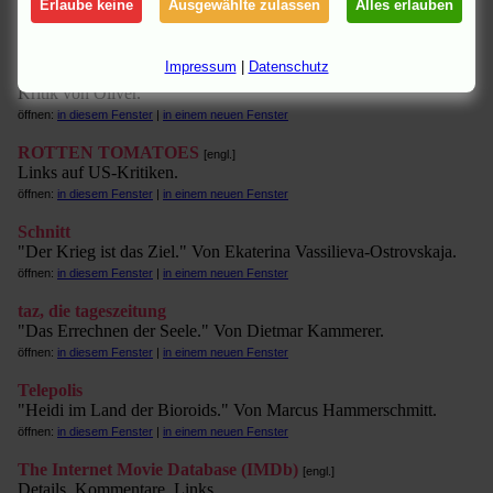
Erlaube keine
Ausgewählte zulassen
Alles erlauben
Trickfilme. Von Stefan Jacobasch.
öffnen:
in diesem Fenster
|
in einem neuen Fenster
Impressum
|
Datenschutz
OliBlog
Kritik von Oliver.
öffnen:
in diesem Fenster
|
in einem neuen Fenster
ROTTEN TOMATOES
[engl.]
Links auf US-Kritiken.
öffnen:
in diesem Fenster
|
in einem neuen Fenster
Schnitt
"Der Krieg ist das Ziel." Von Ekaterina Vassilieva-Ostrovskaja.
öffnen:
in diesem Fenster
|
in einem neuen Fenster
taz, die tageszeitung
"Das Errechnen der Seele." Von Dietmar Kammerer.
öffnen:
in diesem Fenster
|
in einem neuen Fenster
Telepolis
"Heidi im Land der Bioroids." Von Marcus Hammerschmitt.
öffnen:
in diesem Fenster
|
in einem neuen Fenster
The Internet Movie Database (IMDb)
[engl.]
Details, Kommentare, Links.