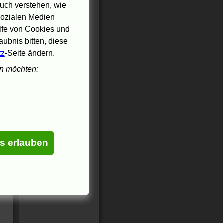
uch verstehen, wie
 sozialen Medien
ilfe von Cookies und
ubnis bitten, diese
tz
-Seite ändern.
en möchten:
es erlauben