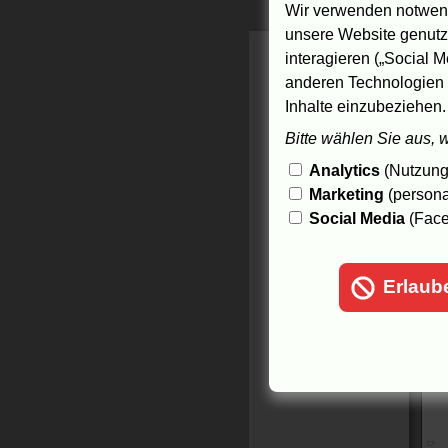
a
Wir verwenden notwend
unsere Website genutzt
L
interagieren („Social M
anderen Technologien 
Inhalte einzubeziehen.
Bitte wählen Sie aus, 
Analytics
(Nutzungs
Marketing
(persona
Social Media
(Face
Erlaub