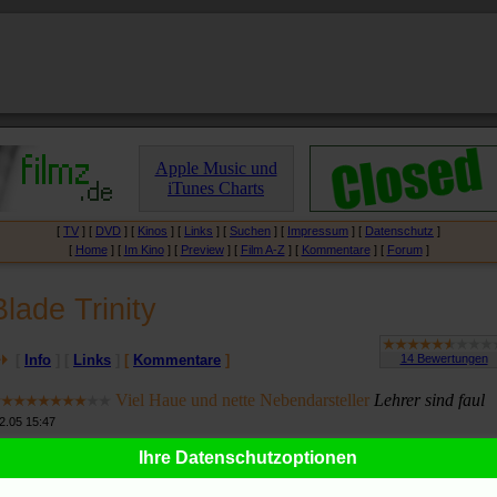
Apple Music und
iTunes Charts
[
TV
] [
DVD
] [
Kinos
] [
Links
] [
Suchen
] [
Impressum
] [
Datenschutz
]
[
Home
] [
Im Kino
] [
Preview
] [
Film A-Z
] [
Kommentare
] [
Forum
]
Blade Trinity
[
Info
] [
Links
]
[
Kommentare
]
Viel Haue und nette Nebendarsteller
Lehrer sind faul
2.05 15:47
Ihre Datenschutzoptionen
er einen soliden Actionfilm sehen möchte, wird hier bestens bedient.
er Sozialpädagoge ist und die Meinung vertritt, Probleme sollten eher