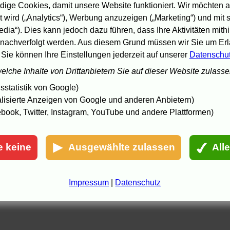
usdiskutiert werden, ist hier definitiv im falschen Film!
ige Cookies, damit unsere Website funktioniert. Wir möchten a
 wird („Analytics“), Werbung anzuzeigen („Marketing“) und mit
ehrer sind faul
2.2.05 15:47
edia“). Dies kann jedoch dazu führen, dass Ihre Aktivitäten mith
nachverfolgt werden. Aus diesem Grund müssen wir Sie um Erla
 Sie können Ihre Einstellungen jederzeit auf unserer
Datenschu
welche Inhalte von Drittanbietern Sie auf dieser Website zulass
statistik von Google)
lisierte Anzeigen von Google und anderen Anbietern)
book, Twitter, Instagram, YouTube und andere Plattformen)
e keine
Ausgewählte zulassen
All
Impressum
|
Datenschutz