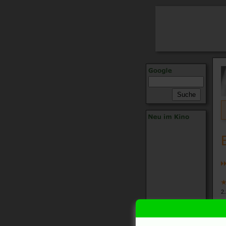
2.
W
W