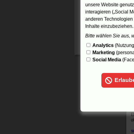
g
unsere Website genutzt
ö
interagieren („Social M
H
anderen Technologien 
"
Inhalte einzubeziehen.
V
ö
Bitte wählen Sie aus, 
K
Analytics
(Nutzungs
I
Marketing
(persona
ö
Social Media
(Face
L
ö
Erlaub
s
"
ö
T
D
ö
S