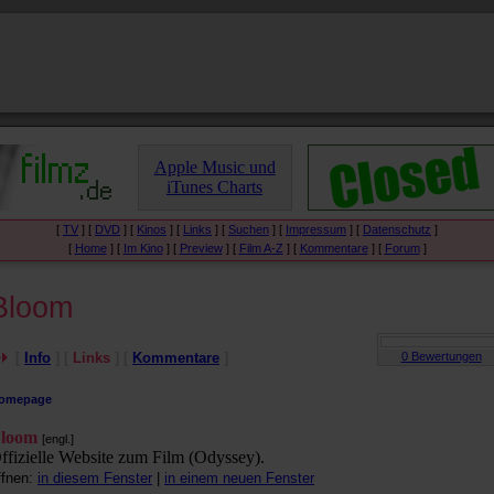
Apple Music und
iTunes Charts
[
TV
] [
DVD
] [
Kinos
] [
Links
] [
Suchen
] [
Impressum
] [
Datenschutz
]
[
Home
] [
Im Kino
] [
Preview
] [
Film A-Z
] [
Kommentare
] [
Forum
]
Bloom
[
Info
] [
Links
] [
Kommentare
]
omepage
loom
[engl.]
ffizielle Website zum Film (Odyssey).
ffnen:
in diesem Fenster
|
in einem neuen Fenster