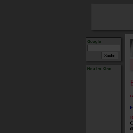
H
B
O
ö