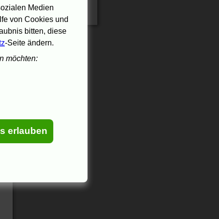
 sozialen Medien
ilfe von Cookies und
ubnis bitten, diese
tz
-Seite ändern.
en möchten:
es erlauben