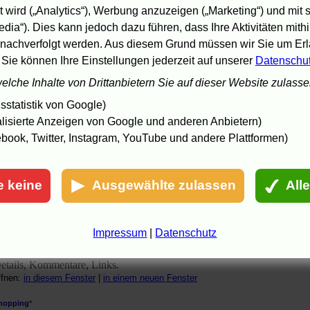
emacht." Von Gabriele Meierding.
 wird („Analytics“), Werbung anzuzeigen („Marketing“) und mit
ffnen:
in diesem Fenster
|
in einem neuen Fenster
edia“). Dies kann jedoch dazu führen, dass Ihre Aktivitäten mith
amburger Abendblatt Online (II)
nachverfolgt werden. Aus diesem Grund müssen wir Sie um Erla
Am Anfang war die Dummheit." Interview mit Regisseur Sean Walsh.
 Sie können Ihre Einstellungen jederzeit auf unserer
Datenschu
on Frank Arnold.
ffnen:
in diesem Fenster
|
in einem neuen Fenster
welche Inhalte von Drittanbietern Sie auf dieser Website zulass
inoNews
statistik von Google)
nfo.
lisierte Anzeigen von Google und anderen Anbietern)
ffnen:
in diesem Fenster
|
in einem neuen Fenster
book, Twitter, Instagram, YouTube und andere Plattformen)
ROTTEN TOMATOES
[engl.]
inks auf US-Kritiken.
ffnen:
in diesem Fenster
|
in einem neuen Fenster
e keine
Ausgewählte zulassen
All
z-online | sachsen im netz
Frivol und irisch." Von Andreas Körner.
ffnen:
in diesem Fenster
|
in einem neuen Fenster
Impressum
|
Datenschutz
he Internet Movie Database (IMDb)
[engl.]
etails, Kommentare, Links.
ffnen:
in diesem Fenster
|
in einem neuen Fenster
hopping
*