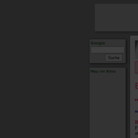
H
B
F
ö