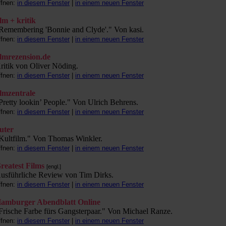
ffnen:
in diesem Fenster
|
in einem neuen Fenster
ilm + kritik
Remembering 'Bonnie and Clyde'." Von kasi.
ffnen:
in diesem Fenster
|
in einem neuen Fenster
ilmrezension.de
ritik von Oliver Nöding.
ffnen:
in diesem Fenster
|
in einem neuen Fenster
ilmzentrale
Pretty lookin’ People." Von Ulrich Behrens.
ffnen:
in diesem Fenster
|
in einem neuen Fenster
luter
Kultfilm." Von Thomas Winkler.
ffnen:
in diesem Fenster
|
in einem neuen Fenster
reatest Films
[engl.]
usführliche Review von Tim Dirks.
ffnen:
in diesem Fenster
|
in einem neuen Fenster
amburger Abendblatt Online
Frische Farbe fürs Gangsterpaar." Von Michael Ranze.
ffnen:
in diesem Fenster
|
in einem neuen Fenster