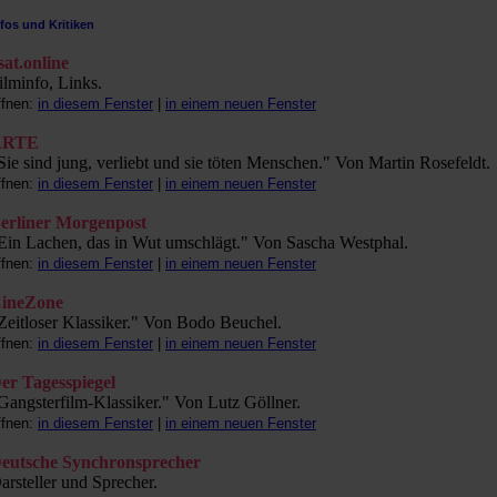
nfos und Kritiken
sat.online
ilminfo, Links.
ffnen:
in diesem Fenster
|
in einem neuen Fenster
ARTE
Sie sind jung, verliebt und sie töten Menschen." Von Martin Rosefeldt.
ffnen:
in diesem Fenster
|
in einem neuen Fenster
erliner Morgenpost
Ein Lachen, das in Wut umschlägt." Von Sascha Westphal.
ffnen:
in diesem Fenster
|
in einem neuen Fenster
ineZone
Zeitloser Klassiker." Von Bodo Beuchel.
ffnen:
in diesem Fenster
|
in einem neuen Fenster
er Tagesspiegel
Gangsterfilm-Klassiker." Von Lutz Göllner.
ffnen:
in diesem Fenster
|
in einem neuen Fenster
eutsche Synchronsprecher
arsteller und Sprecher.