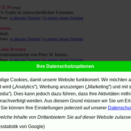
FILM
[engl.]
S-Trailer in unterschiedlichen Formaten.
ffnen:
in diesem Fenster
|
in einem neuen Fenster
risma
nhalt.
ffnen:
in diesem Fenster
|
in einem neuen Fenster
adio Bremen
endemanuskript von Peter W Jansen.
ffnen:
in diesem Fenster
|
in einem neuen Fenster
Ihre Datenschutzoptionen
ROTTEN TOMATOES
[engl.]
inks auf US-Kritiken.
ige Cookies, damit unsere Website funktioniert. Wir möchten a
ffnen:
in diesem Fenster
|
in einem neuen Fenster
 wird („Analytics“), Werbung anzuzeigen („Marketing“) und mit
P Online
edia“). Dies kann jedoch dazu führen, dass Ihre Aktivitäten mith
Bonnie und Clyde: Verbrecherduo als Inspiration." (18.5.2004)
nachverfolgt werden. Aus diesem Grund müssen wir Sie um Erla
ffnen:
in diesem Fenster
|
in einem neuen Fenster
 Sie können Ihre Einstellungen jederzeit auf unserer
Datenschu
az, die tageszeitung
welche Inhalte von Drittanbietern Sie auf dieser Website zulass
Die verschworene Sprache der Engel." Von Diedrich Diederichsen.
ffnen:
in diesem Fenster
|
in einem neuen Fenster
statistik von Google)