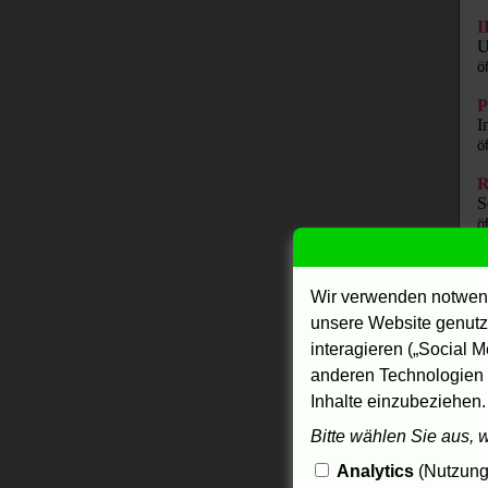
I
U
ö
P
I
ö
R
S
ö
L
Wir verwenden notwend
ö
unsere Website genutzt
R
interagieren („Social M
"
anderen Technologien 
ö
Inhalte einzubeziehen.
t
Bitte wählen Sie aus, 
"
ö
Analytics
(Nutzungs