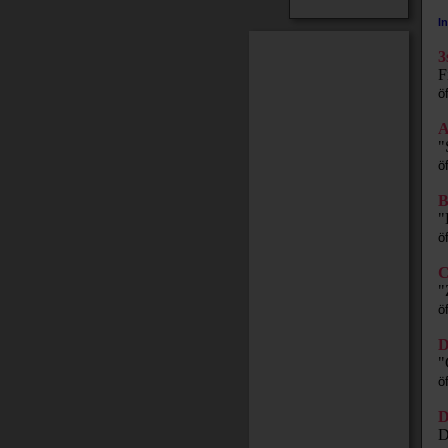
I
3
F
ö
"
ö
B
"
ö
C
"
ö
D
"
ö
D
D