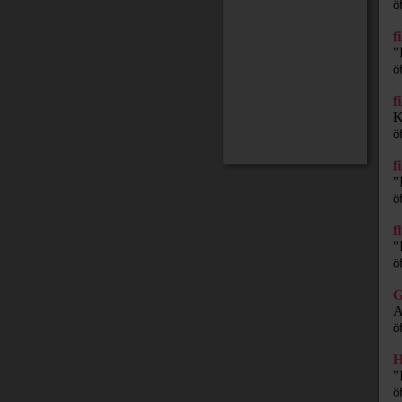
ö
f
"
ö
f
K
ö
f
"
ö
f
"
ö
G
A
ö
H
"
ö