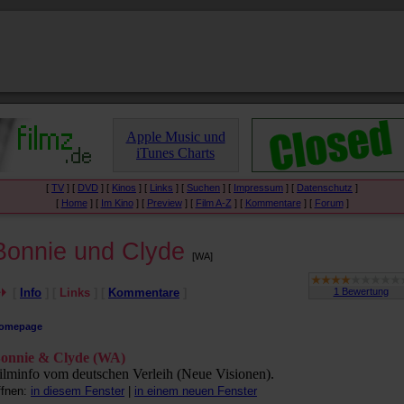
Apple Music und
iTunes Charts
[
TV
] [
DVD
] [
Kinos
] [
Links
] [
Suchen
] [
Impressum
] [
Datenschutz
]
[
Home
] [
Im Kino
] [
Preview
] [
Film A-Z
] [
Kommentare
] [
Forum
]
Bonnie und Clyde
[WA]
[
Info
] [
Links
] [
Kommentare
]
omepage
onnie & Clyde (WA)
ilminfo vom deutschen Verleih (Neue Visionen).
ffnen:
in diesem Fenster
|
in einem neuen Fenster