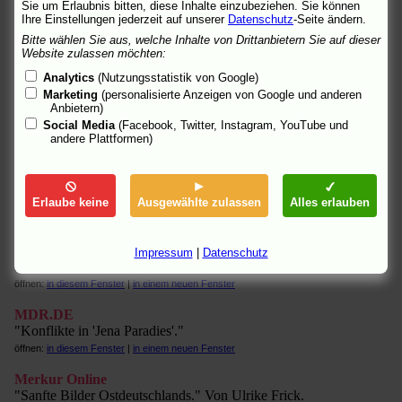
Sie um Erlaubnis bitten, diese Inhalte einzubeziehen. Sie können
öffnen:
in diesem Fenster
|
in einem neuen Fenster
Ihre Einstellungen jederzeit auf unserer
Datenschutz
-Seite ändern.
fluter
Bitte wählen Sie aus, welche Inhalte von Drittanbietern Sie auf dieser
Website zulassen möchten:
"Kleine Geschichten." Von Stefanie Zobl.
öffnen:
in diesem Fenster
|
in einem neuen Fenster
Analytics
(Nutzungsstatistik von Google)
Marketing
(personalisierte Anzeigen von Google und anderen
Hamburger Abendblatt Online (I)
Anbietern)
"Wie eine Mutter alles unter einen Hut kriegt." Von Frank Arnold.
Social Media
(Facebook, Twitter, Instagram, YouTube und
andere Plattformen)
öffnen:
in diesem Fenster
|
in einem neuen Fenster
Hamburger Abendblatt Online (II)
"Mit Träumen gegen die Tristesse." DVD-Kritik von Sabine
Danek.
Erlaube keine
Ausgewählte zulassen
Alles erlauben
öffnen:
in diesem Fenster
|
in einem neuen Fenster
KinoNews
Impressum
|
Datenschutz
Info.
öffnen:
in diesem Fenster
|
in einem neuen Fenster
MDR.DE
"Konflikte in 'Jena Paradies'."
öffnen:
in diesem Fenster
|
in einem neuen Fenster
Merkur Online
"Sanfte Bilder Ostdeutschlands." Von Ulrike Frick.