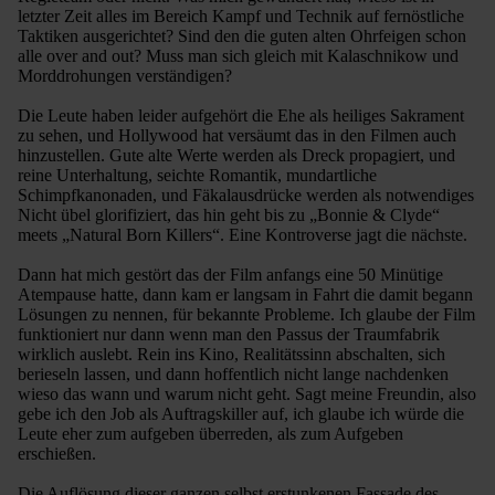
letzter Zeit alles im Bereich Kampf und Technik auf fernöstliche
Taktiken ausgerichtet? Sind den die guten alten Ohrfeigen schon
alle over and out? Muss man sich gleich mit Kalaschnikow und
Morddrohungen verständigen?
Die Leute haben leider aufgehört die Ehe als heiliges Sakrament
zu sehen, und Hollywood hat versäumt das in den Filmen auch
hinzustellen. Gute alte Werte werden als Dreck propagiert, und
reine Unterhaltung, seichte Romantik, mundartliche
Schimpfkanonaden, und Fäkalausdrücke werden als notwendiges
Nicht übel glorifiziert, das hin geht bis zu „Bonnie & Clyde“
meets „Natural Born Killers“. Eine Kontroverse jagt die nächste.
Dann hat mich gestört das der Film anfangs eine 50 Minütige
Atempause hatte, dann kam er langsam in Fahrt die damit begann
Lösungen zu nennen, für bekannte Probleme. Ich glaube der Film
funktioniert nur dann wenn man den Passus der Traumfabrik
wirklich auslebt. Rein ins Kino, Realitätssinn abschalten, sich
berieseln lassen, und dann hoffentlich nicht lange nachdenken
wieso das wann und warum nicht geht. Sagt meine Freundin, also
gebe ich den Job als Auftragskiller auf, ich glaube ich würde die
Leute eher zum aufgeben überreden, als zum Aufgeben
erschießen.
Die Auflösung dieser ganzen selbst erstunkenen Fassade des