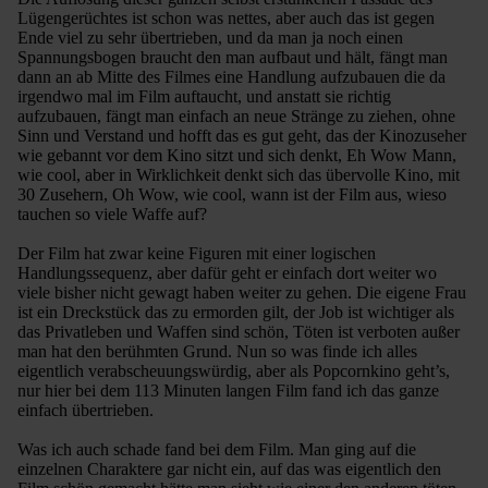
Lügengerüchtes ist schon was nettes, aber auch das ist gegen
Ende viel zu sehr übertrieben, und da man ja noch einen
Spannungsbogen braucht den man aufbaut und hält, fängt man
dann an ab Mitte des Filmes eine Handlung aufzubauen die da
irgendwo mal im Film auftaucht, und anstatt sie richtig
aufzubauen, fängt man einfach an neue Stränge zu ziehen, ohne
Sinn und Verstand und hofft das es gut geht, das der Kinozuseher
wie gebannt vor dem Kino sitzt und sich denkt, Eh Wow Mann,
wie cool, aber in Wirklichkeit denkt sich das übervolle Kino, mit
30 Zusehern, Oh Wow, wie cool, wann ist der Film aus, wieso
tauchen so viele Waffe auf?
Der Film hat zwar keine Figuren mit einer logischen
Handlungssequenz, aber dafür geht er einfach dort weiter wo
viele bisher nicht gewagt haben weiter zu gehen. Die eigene Frau
ist ein Dreckstück das zu ermorden gilt, der Job ist wichtiger als
das Privatleben und Waffen sind schön, Töten ist verboten außer
man hat den berühmten Grund. Nun so was finde ich alles
eigentlich verabscheuungswürdig, aber als Popcornkino geht’s,
nur hier bei dem 113 Minuten langen Film fand ich das ganze
einfach übertrieben.
Was ich auch schade fand bei dem Film. Man ging auf die
einzelnen Charaktere gar nicht ein, auf das was eigentlich den