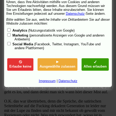
führen, dass Ihre Aktivitäten mithilfe von Cookies und anderen
Mich hat bei dem Film auch gestört das der Film so dilettantisch
Technologien nachverfolgt werden. Aus diesem Grund müssen wir
auf einer Beratercouch sieht, wo der Psychotherapeut bei dem sie
Sie um Erlaubnis bitten, diese Inhalte einzubeziehen. Sie können
sind, weil Ihre Ehe nach 5 oder 6 Jahren nicht gut funktioniert,
Ihre Einstellungen jederzeit auf unserer
Datenschutz
-Seite ändern.
wie ein Off Sprecher in einem Märchen fungiert, und irgendwie
Bitte wählen Sie aus, welche Inhalte von Drittanbietern Sie auf dieser
ein bißchen dazu beiträgt, das unausgesprochene Eheprobleme
Website zulassen möchten:
erledigt werden. Und da ist nämlich das Problem. Wenn man
Analytics
(Nutzungsstatistik von Google)
verlernt hat seiner geliebten Partnerin zu sagen das sie eine
Marketing
(personalisierte Anzeigen von Google und anderen
saublöde Kuh und ein verschissenes Miststück ist, dann ist man
Anbietern)
wirklich schon an dem Punkt wo man überlegen sollte, was
Social Media
(Facebook, Twitter, Instagram, YouTube und
mache ich falsch, weil meistens liegt es an einem selber. Und
andere Plattformen)
wenn beide Partner so denken, bräuchten nicht so viele Leute
einen Seelenklempner anzurufen und sich unnötige Termine
ausmachen.
Erlaube keine
Ausgewählte zulassen
Alles erlauben
Der Film hat 2 Hauptsprachen. Gnadenlose versteckte Romantik
die unter dem Müll von unsäglichen Lügen begraben liegt und
darauf wartet herausgefordert zu werden, natürlich nur in Form
Impressum
|
Datenschutz
von Sexuellen Gelüsten. Und dann noch eine 2. Sprache, die des
Actionmovies, wo man eigentlich die ganze Zeit sich denkt, wann
geht es los, und dann denkt man sich wann hört dieser Mist auf.
O.K. das war übertrieben, denn die Sprüche, die satirischen
Seitenhiebe auf die Fucking dekadent Generation ist leider nur
mit der Lupe zu finden und mir nicht bekannt ob gewollt vom
Regieteam oder nicht. Was mich gewundert hat, wieso ist in