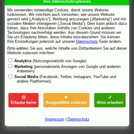
Ihre Datenschutzoptionen
israelischen Geheimdienstes Mossad. Nur widerwillig akzeptiert
er seinen neuesten Auftrag: Um den untergetauchten ehemaligen
Wir verwenden notwendige Cookies, damit unsere Website
Nazi-Offizier Alfred Himmelman aufzuspüren, wird er auf dessen
funktioniert. Wir möchten auch verstehen, wie unsere Website
genutzt wird („Analytics“), Werbung anzuzeigen („Marketing“) und mit
Enkel Axel angesetzt, der seine Schwester Pia in Israel besucht.
sozialen Medien interagieren („Social Media“). Dies kann jedoch dazu
führen, dass Ihre Aktivitäten mithilfe von Cookies und anderen
Pia hat ihrer Familie in Deutschland den Rücken gekehrt und lebt
Technologien nachverfolgt werden. Aus diesem Grund müssen wir
nun in einem Kibbuz. Eyal gibt sich als persönlicher
Sie um Erlaubnis bitten, diese Inhalte einzubeziehen. Sie können
Fremdenführer aus und führt Pias Bruder Axel zu den
Ihre Einstellungen jederzeit auf unserer
Datenschutz
-Seite ändern.
historischen Stätten Jerusalems und an die Strände des Toten
Bitte wählen Sie aus, welche Inhalte von Drittanbietern Sie auf dieser
Meeres. Trotz ihrer gegensätzlichen Persönlichkeiten beginnt sich
Website zulassen möchten:
der verhärtete Eyal für Axels liberale Sichtweise und seinen
Analytics
(Nutzungsstatistik von Google)
intelligenten Enthusiasmus zu interessieren. Doch Eyals
Marketing
(personalisierte Anzeigen von Google und anderen
machohafter Konservatismus wird von Axels offenem Umgang
Anbietern)
mit seiner Homosexualität herausgefordert. Eine unangenehme
Social Media
(Facebook, Twitter, Instagram, YouTube und
Spannung entsteht zwischen den beiden jungen Männern.
andere Plattformen)
Bald nach Axels Rückkehr nach Deutschland vermutet der
Mossad, dass Himmelman zur großen Geburtstagsfeier von Axels
Vater aus seinem Versteck erscheinen wird. Deshalb wird Eyal
Erlaube keine
Ausgewählte zulassen
Alles erlauben
nach Deutschland geschickt, wo er Axel treffen soll, um die
Wahrheit über die berüchtigte Familie herauszufinden. Durch den
kürzlichen Tod seiner Ex-Frau ungewöhnlich verletzlich, wird der
Impressum
|
Datenschutz
Berufskiller Eyal auch einige Wahrheiten über sich selbst
entdecken müssen.