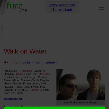
Apple Music und
iTunes Charts
Walk on Water
[
Info
] [
Links
] [
Kommentare
]
Israel 2004 -
Originaltitel:
Lalecet Al
Hamaim -
Regie:
Eytan Fox -
Darsteller:
Lior Ashkenazi, Knut Berger, Caroline
Peters, Gidon Shemer, Carola Regnier,
Hanns Zischler, Ernest Lenart, Eyal
Rozales, Yousef (Joe) Sweid, Imad
Jabarin -
FSK:
ab 12 -
Länge:
104 min. -
Start:
12.5.2005
Beschreibung
Lior Ashkenazi, Knut Berger
Eyal ist Auftragskiller des