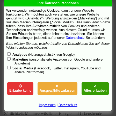
Kurden bewohntes armenisches Dorf im Kaukasus. Hier ist jeder
Ihre Datenschutzoptionen
damit beschäftigt, während des harten Winters irgendwie über die
Wir verwenden notwendige Cookies, damit unsere Website
Runden zu kommen. So auch Hamo, ein rüstiger 60jähriger
funktioniert. Wir möchten auch verstehen, wie unsere Website
Witwer. Mit einer Pension von 6 Dollar im Monat kann er nicht
genutzt wird („Analytics“), Werbung anzuzeigen („Marketing“) und mit
überleben, und so verkauft er nach und nach auf dem Flohmarkt
sozialen Medien interagieren („Social Media“). Dies kann jedoch dazu
in der nächsten Stadt die ganze Habe: einen Hochzeitsschrank,
führen, dass Ihre Aktivitäten mithilfe von Cookies und anderen
den alten Fernseher, die Militäruniform.
Technologien nachverfolgt werden. Aus diesem Grund müssen wir
Sie um Erlaubnis bitten, diese Inhalte einzubeziehen. Sie können
Ihre Einstellungen jederzeit auf unserer
Datenschutz
-Seite ändern.
Von seinen Söhnen kann Hamo keine Hilfe erwarten. Der eine
lebt in Frankreich, schickt ab und zu einen Brief, aber kein Geld;
Bitte wählen Sie aus, welche Inhalte von Drittanbietern Sie auf dieser
Website zulassen möchten:
der andere lässt sich täglich mit Wodka Lemon vollaufen. Hamos
Enkelin wiederum hat einen Bräutigam, der bei der
Analytics
(Nutzungsstatistik von Google)
Hochzeitsfeier mit vorgehaltener Pistole zur Erfüllung seiner
Marketing
(personalisierte Anzeigen von Google und anderen
Eheversprechen genötigt werden muss.
Anbietern)
Social Media
(Facebook, Twitter, Instagram, YouTube und
Trotz allem verliert Hamo seinen Optimismus nicht. Jeden Tag
andere Plattformen)
besucht er das Grab seiner Frau auf dem Friedhof und erzählt ihr,
was es so alles Neues gegeben hat. Und hier begegnet er der
schönen Witwe Nina, die ebenso arm ist wie er selbst, und die
ihm nicht mehr aus dem Kopf geht. Der örtliche Busfahrer, der
Erlaube keine
Ausgewählte zulassen
Alles erlauben
lauthals französische Liebeslieder zu singen versteht, wird sein
Verbündeter…
Impressum
|
Datenschutz
Eine wunderbar skurrile Tragikomödie voll lakonischem Witz und
Zärtlichkeit. Mit unverwüstlicher Energie und Lebensfreude