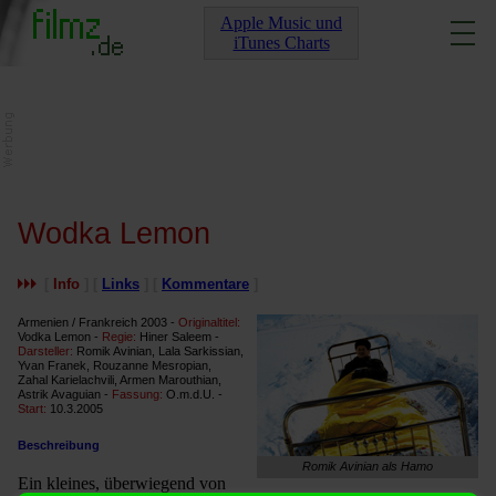
Apple Music und
iTunes Charts
Wodka Lemon
[
Info
] [
Links
] [
Kommentare
]
Armenien / Frankreich 2003 -
Originaltitel:
Vodka Lemon -
Regie:
Hiner Saleem -
Darsteller:
Romik Avinian, Lala Sarkissian,
Yvan Franek, Rouzanne Mesropian,
Zahal Karielachvili, Armen Marouthian,
Astrik Avaguian -
Fassung:
O.m.d.U. -
Start:
10.3.2005
Beschreibung
Romik Avinian als Hamo
Ein kleines, überwiegend von