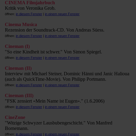
CINEMA Filmjahrbuch
Kritik von Veronika Grob.
öffnen:
in diesem Fenster
|
in einem neuen Fenster
Cinema Musica
Rezension der Soundtrack-CD. Von Andreas Süess.
öffnen:
in diesem Fenster
|
in einem neuen Fenster
Cineman (I)
"So eine Kindheit ist schwer." Von Simon Spiegel.
öffnen:
in diesem Fenster
|
in einem neuen Fenster
Cineman (II)
Interview mit Michael Steiner, Dominic Hänni und Janic Halioua
(auch als QuickTime-Movie). Von Philipp Portmann.
öffnen:
in diesem Fenster
|
in einem neuen Fenster
Cineman (III)
"FSK zensiert «Mein Name ist Eugen»." (1.6.2006)
öffnen:
in diesem Fenster
|
in einem neuen Fenster
CineZone
"Witzige Schwyzer Lausbubengeschicht." Von Manfred
Bornemann.
öffnen:
in diesem Fenster
|
in einem neuen Fenster