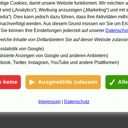
a und wieso nicht die volle punktzahl
ige Cookies, damit unsere Website funktioniert. Wir möchten a
 wird („Analytics“), Werbung anzuzeigen („Marketing“) und mit
5.06 12:06
edia“). Dies kann jedoch dazu führen, dass Ihre Aktivitäten mith
nachverfolgt werden. Aus diesem Grund müssen wir Sie um Erla
 Sie können Ihre Einstellungen jederzeit auf unserer
Datenschu
welche Inhalte von Drittanbietern Sie auf dieser Website zulass
statistik von Google)
lisierte Anzeigen von Google und anderen Anbietern)
book, Twitter, Instagram, YouTube und andere Plattformen)
e keine
Ausgewählte zulassen
All
Impressum
|
Datenschutz