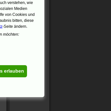
uch verstehen, wie
 sozialen Medien
ilfe von Cookies und
ubnis bitten, diese
tz
-Seite ändern.
en möchten:
es erlauben