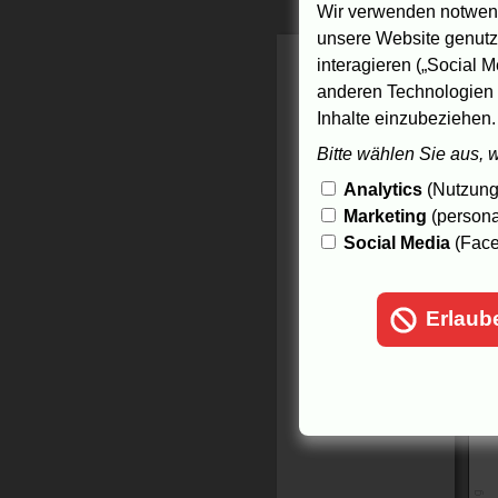
j
Wir verwenden notwend
unsere Website genutzt
8.
interagieren („Social M
anderen Technologien 
Inhalte einzubeziehen.
Bitte wählen Sie aus, 
Analytics
(Nutzungs
Marketing
(persona
Social Media
(Face
Erlaub