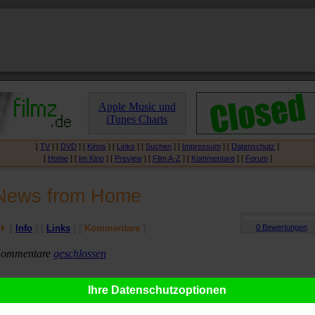
Apple Music und
iTunes Charts
[
TV
] [
DVD
] [
Kinos
] [
Links
] [
Suchen
] [
Impressum
] [
Datenschutz
]
[
Home
] [
Im Kino
] [
Preview
] [
Film A-Z
] [
Kommentare
] [
Forum
]
News from Home
[
Info
] [
Links
] [
Kommentare
]
ommentare
geschlossen
Ihre Datenschutzoptionen