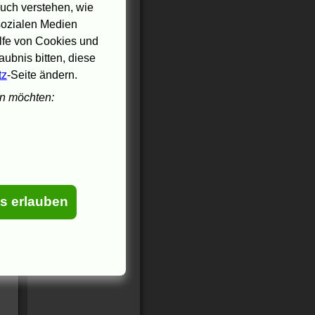
uch verstehen, wie
 sozialen Medien
ilfe von Cookies und
ubnis bitten, diese
tz
-Seite ändern.
en möchten:
es erlauben