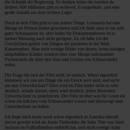
ein Schmäh der Regierung. So denken leider die meisten da
drüben. 600 Millionen gibt es weltweit, Evangelikale, und eine
große Anzahl aus dem rechten Lager.
Doch in dem Film geht es um andere Dinge. Leonardo hat eine
Menge an Preisen bisher gewonnen und ich finde dass er ein sehr
guter Schauspieler ist, aber leider für Dokumentationen ist er
meiner Meinung nach nicht geeignet. Zu oft habe ich die
Geschichten gehört von Dingen die passieren in der Welt,
Katastrophen. Man sieht wenige Bilder von denen, keine blutigen
aufgeblähten Kinder, sondern eher eine Menge unbekannter
Firmenchefs die über den Sinn und Unsinn von Klimawandel
reden.
Die Frage die sich der Film stellt, ist einfach. Wieso eigentlich
kümmern wir uns um Dinge die ein Dreck wert sind, und nicht
um den Umweltschutz? Dass wird im Film leider nicht so sehr
deutlich, schade darum, eines wird deutlich, jeden überreden
Umweltschutz zu praktizieren. Der Film ist eher was für Leute die
schon ein bißchen vom Klimawandel wissen und überzeugt sind
Umweltschutz zu halten.
Ich frage mich heute noch wieso eigentlich in Amerika überall
davon geredet wird als Justin Timberlake die linke Titte von Janet
Jackson im Fußballstadion entblößt hat, und nicht wenige Amis