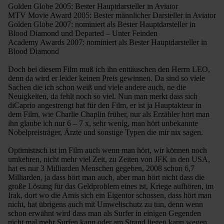
Golden Globe 2005: Bester Hauptdarsteller in Aviator
MTV Movie Award 2005: Bester männlicher Darsteller in Aviator
Golden Globe 2007: nominiert als Bester Hauptdarsteller in
Blood Diamond und Departed – Unter Feinden
Academy Awards 2007: nominiert als Bester Hauptdarsteller in
Blood Diamond
Doch bei diesem Film muß ich ihn enttäuschen den Herrn LEO,
denn da wird er leider keinen Preis gewinnen. Da sind so viele
Sachen die ich schon weiß und viele andere auch, ne die
Neuigkeiten, da fehlt noch so viel. Nun man merkt dass sich
diCaprio angestrengt hat für den Film, er ist ja Hauptakteur in
dem Film, wie Charlie Chaplin früher, nur als Erzähler hört man
ihn glaube ich nur 6 – 7 x, sehr wenig, man hört unbekannte
Nobelpreisträger, Ärzte und sonstige Typen die mir nix sagen.
Optimistisch ist im Film auch wenn man hört, wir können noch
umkehren, nicht mehr viel Zeit, zu Zeiten von JFK in den USA,
hat es nur 3 Milliarden Menschen gegeben, 2008 schon 6,7
Milliarden, ja dass hört man auch, aber man hört nicht dass die
große Lösung für das Geldproblem eines ist, Kriege aufhören, im
Irak, dort wo die Amis sich ein Eigentor schossen, dass hört man
nicht, hat übrigens auch mit Umweltschutz zu tun, denn wenn
schon erwähnt wird dass man als Surfer in einigen Gegenden
nicht mal mehr Surfen kann oder am Strand liegen kann wegen