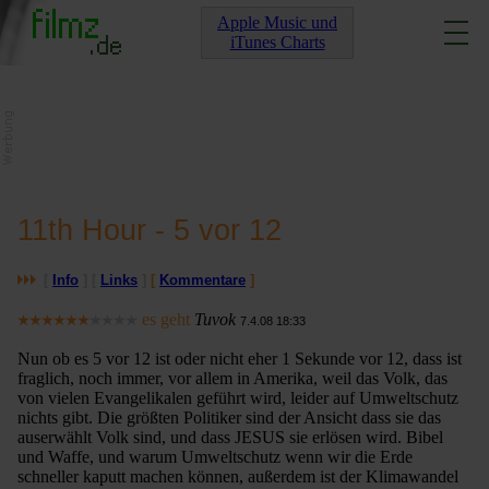
Apple Music und
iTunes Charts
11th Hour - 5 vor 12
[
Info
] [
Links
]
[
Kommentare
]
es geht
Tuvok
7.4.08 18:33
Nun ob es 5 vor 12 ist oder nicht eher 1 Sekunde vor 12, dass ist
fraglich, noch immer, vor allem in Amerika, weil das Volk, das
von vielen Evangelikalen geführt wird, leider auf Umweltschutz
nichts gibt. Die größten Politiker sind der Ansicht dass sie das
auserwählt Volk sind, und dass JESUS sie erlösen wird. Bibel
und Waffe, und warum Umweltschutz wenn wir die Erde
schneller kaputt machen können, außerdem ist der Klimawandel