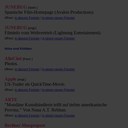
JUNEBUG
[span.]
Spanische Film-Homepage (Avalon Productions).
öffnen:
in diesem Fenster
|
in einem neuen Fenster
JUNEBUG
[engl.]
Filminfo vom Weltvertrieb (Lightning Entertainment).
öffnen:
in diesem Fenster
|
in einem neuen Fenster
Infos und Kritiken
AlloCiné
[franz.]
Photos.
öffnen:
in diesem Fenster
|
in einem neuen Fenster
Apple
[engl.]
US-Trailer als QuickTime-Movie.
öffnen:
in diesem Fenster
|
in einem neuen Fenster
ARTE
"Mondäne Kunsthändlerin trifft auf tiefste amerikanische
Provinz." Von Nana A.T. Rebhan.
öffnen:
in diesem Fenster
|
in einem neuen Fenster
Berliner Morgenpost