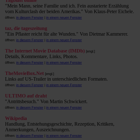
Tagblatt online
"Mein Mann, seine Familie und ich. Fein austarierte Erzählung
vom Kulturclash der beiden Amerikas." Von Klaus-Peter Eichele.
öffnen:
in diesem Fenster
|
in einem neuen Fenster
taz, die tageszeitung
"Ein Pflaster reicht für alte Wunden." Von Dietmar Kammerer.
öffnen:
in diesem Fenster
|
in einem neuen Fenster
The Internet Movie Database (IMDb)
[engl.]
Details, Kommentare, Links, Photos.
öffnen:
in diesem Fenster
|
in einem neuen Fenster
TheMovieBox.Net
[engl.]
Links auf US-Trailer in unterschiedlichen Formaten.
öffnen:
in diesem Fenster
|
in einem neuen Fenster
ULTIMO auf draht
"Antrittsbesuch." Von Martin Schwickert.
öffnen:
in diesem Fenster
|
in einem neuen Fenster
Wikipedia
Handlung, Entstehungsgeschichte, Rezeption, Kritiken,
Anmerkungen, Auszeichnungen.
öffnen:
in diesem Fenster
|
in einem neuen Fenster