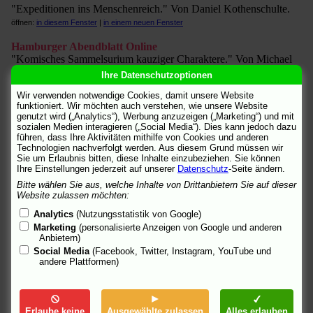
"Expeditionen ins Menschenreich." Von Daniel Kothenschulte.
öffnen:
in diesem Fenster
|
in einem neuen Fenster
Hamburger Abendblatt Online
"Komisches Sammelsurium kauziger Charaktere." Von Michael
Ranze.
Ihre Datenschutzoptionen
öffnen:
in diesem Fenster
|
in einem neuen Fenster
Wir verwenden notwendige Cookies, damit unsere Website
funktioniert. Wir möchten auch verstehen, wie unsere Website
Hamburger Morgenpost
genutzt wird („Analytics“), Werbung anzuzeigen („Marketing“) und mit
"Warmherziges Meisterwerk der leisen Töne." Von Marco
sozialen Medien interagieren („Social Media“). Dies kann jedoch dazu
Schmidt.
führen, dass Ihre Aktivitäten mithilfe von Cookies und anderen
Technologien nachverfolgt werden. Aus diesem Grund müssen wir
öffnen:
in diesem Fenster
|
in einem neuen Fenster
Sie um Erlaubnis bitten, diese Inhalte einzubeziehen. Sie können
Ihre Einstellungen jederzeit auf unserer
Datenschutz
-Seite ändern.
IFILM
[engl.]
US-Trailer und Clips im Flash-Format.
Bitte wählen Sie aus, welche Inhalte von Drittanbietern Sie auf dieser
Website zulassen möchten:
öffnen:
in diesem Fenster
|
in einem neuen Fenster
Analytics
(Nutzungsstatistik von Google)
Intro
Marketing
(personalisierte Anzeigen von Google und anderen
Kritik von Arno Raffeiner.
Anbietern)
öffnen:
in diesem Fenster
|
in einem neuen Fenster
Social Media
(Facebook, Twitter, Instagram, YouTube und
andere Plattformen)
Jury der Evangelischen Filmarbeit
Film des Monats März 2007.
öffnen:
in diesem Fenster
|
in einem neuen Fenster
Erlaube keine
Ausgewählte zulassen
Alles erlauben