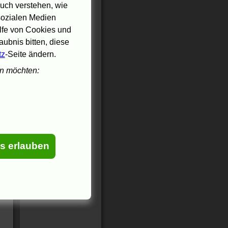
uch verstehen, wie
 sozialen Medien
ilfe von Cookies und
ubnis bitten, diese
tz
-Seite ändern.
en möchten:
es erlauben