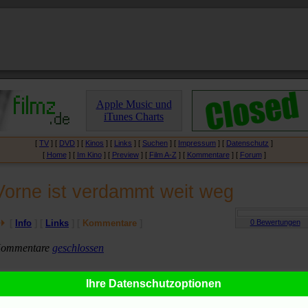
Apple Music und
iTunes Charts
[
TV
] [
DVD
] [
Kinos
] [
Links
] [
Suchen
] [
Impressum
] [
Datenschutz
]
[
Home
] [
Im Kino
] [
Preview
] [
Film A-Z
] [
Kommentare
] [
Forum
]
Vorne ist verdammt weit weg
[
Info
] [
Links
] [
Kommentare
]
ommentare
geschlossen
Ihre Datenschutzoptionen