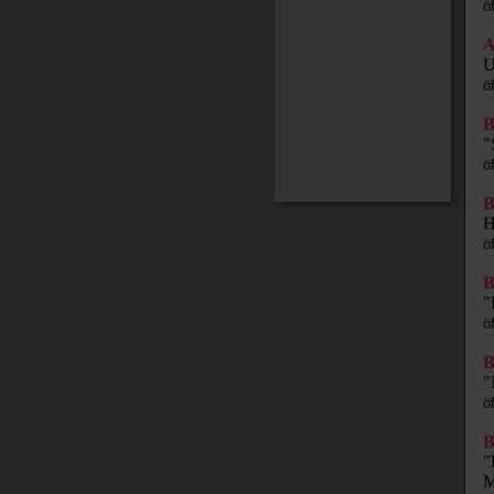
ö
A
U
ö
B
"
ö
B
H
ö
B
"
ö
B
"
ö
B
"
M