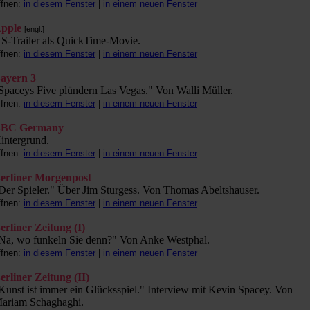
ffnen:
in diesem Fenster
|
in einem neuen Fenster
pple
[engl.]
S-Trailer als QuickTime-Movie.
ffnen:
in diesem Fenster
|
in einem neuen Fenster
ayern 3
Spaceys Five plündern Las Vegas." Von Walli Müller.
ffnen:
in diesem Fenster
|
in einem neuen Fenster
BC Germany
intergrund.
ffnen:
in diesem Fenster
|
in einem neuen Fenster
erliner Morgenpost
Der Spieler." Über Jim Sturgess. Von Thomas Abeltshauser.
ffnen:
in diesem Fenster
|
in einem neuen Fenster
erliner Zeitung (I)
Na, wo funkeln Sie denn?" Von Anke Westphal.
ffnen:
in diesem Fenster
|
in einem neuen Fenster
erliner Zeitung (II)
Kunst ist immer ein Glücksspiel." Interview mit Kevin Spacey. Von
ariam Schaghaghi.