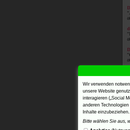
D
"
ö
d
"
ö
D
"
ö
e
"
ö
Wir verwenden notwend
unsere Website genutzt
F
F
interagieren („Social M
ö
anderen Technologien 
Inhalte einzubeziehen.
f
"
Bitte wählen Sie aus, 
ö