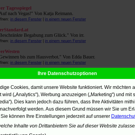
er Tagesspiegel
Auf nach Vegas!" Von Katja Reimann.
ffnen:
in diesem Fenster
|
in einem neuen Fenster
erStandard.at
Beschränkte Begabung zum Glück." Von irr.
ffnen:
in diesem Fenster
|
in einem neuen Fenster
erWesten
Gewinnen bis zum Hausverbot." Von Edda Bauer.
ffnen:
in diesem Fenster
|
in einem neuen Fenster
space.ch
Ihre Datenschutzoptionen
Zocken bis zum Selbstzerfall." Von Hans Jürg Zinsli.
ffnen:
in diesem Fenster
|
in einem neuen Fenster
ige Cookies, damit unsere Website funktioniert. Wir möchten a
 wird („Analytics“), Werbung anzuzeigen („Marketing“) und mit
ilm im Bayerischen Fernsehen
ilmbesprechung von Ronja Dittrich.
edia“). Dies kann jedoch dazu führen, dass Ihre Aktivitäten mith
ffnen:
in diesem Fenster
|
in einem neuen Fenster
nachverfolgt werden. Aus diesem Grund müssen wir Sie um Erla
 Sie können Ihre Einstellungen jederzeit auf unserer
Datenschu
luter
Popcorn-Kinoschmaus." Von Ingrid Beerbaum.
welche Inhalte von Drittanbietern Sie auf dieser Website zulass
ffnen:
in diesem Fenster
|
in einem neuen Fenster