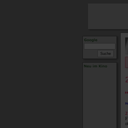
H
2
F
ö