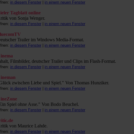
ffnen:
in diesem Fenster
|
in einem neuen Fenster
ieler Tagblatt online
ritik von Sonja Wenger.
ffnen:
in diesem Fenster
|
in einem neuen Fenster
luecomTV
eutscher Trailer im Windows Media-Format.
ffnen:
in diesem Fenster
|
in einem neuen Fenster
inema
nhalt, Filmbilder, deutscher Trailer und Clips im Flash-Format.
ffnen:
in diesem Fenster
|
in einem neuen Fenster
ineman
Glück zwischen Liebe und Spiel." Von Thomas Hunziker.
ffnen:
in diesem Fenster
|
in einem neuen Fenster
ineZone
Ein Spiel ohne Asse." Von Bodo Beuchel.
ffnen:
in diesem Fenster
|
in einem neuen Fenster
ritic.de
ritik von Maurice Lahde.
ffnen:
in diesem Fenster
|
in einem neuen Fenster