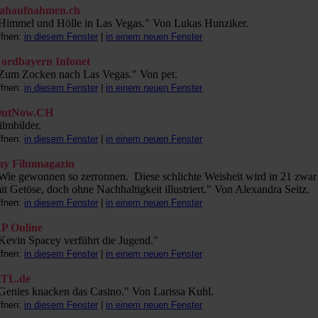
ahaufnahmen.ch
Himmel und Hölle in Las Vegas." Von Lukas Hunziker.
ffnen:
in diesem Fenster
|
in einem neuen Fenster
ordbayern Infonet
Zum Zocken nach Las Vegas." Von pet.
ffnen:
in diesem Fenster
|
in einem neuen Fenster
utNow.CH
ilmbilder.
ffnen:
in diesem Fenster
|
in einem neuen Fenster
ay Filmmagazin
Wie gewonnen so zerronnen. ­ Diese schlichte Weisheit wird in 21 zwar
it Getöse, doch ohne Nachhaltigkeit illustriert." Von Alexandra Seitz.
ffnen:
in diesem Fenster
|
in einem neuen Fenster
P Online
Kevin Spacey verführt die Jugend."
ffnen:
in diesem Fenster
|
in einem neuen Fenster
TL.de
Genies knacken das Casino." Von Larissa Kuhl.
ffnen:
in diesem Fenster
|
in einem neuen Fenster