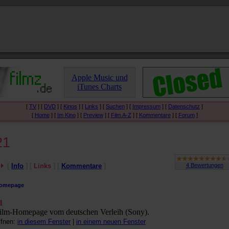
Apple Music und
iTunes Charts
[
TV
] [
DVD
] [
Kinos
] [
Links
] [
Suchen
] [
Impressum
] [
Datenschutz
]
[
Home
] [
Im Kino
] [
Preview
] [
Film A-Z
] [
Kommentare
] [
Forum
]
21
[
Info
] [
Links
] [
Kommentare
]
omepage
1
ilm-Homepage vom deutschen Verleih (Sony).
ffnen:
in diesem Fenster
|
in einem neuen Fenster