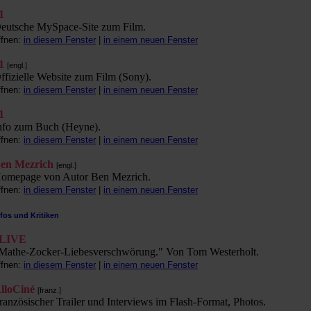
1
eutsche MySpace-Site zum Film.
ffnen:
in diesem Fenster
|
in einem neuen Fenster
1
[engl.]
ffizielle Website zum Film (Sony).
ffnen:
in diesem Fenster
|
in einem neuen Fenster
1
nfo zum Buch (Heyne).
ffnen:
in diesem Fenster
|
in einem neuen Fenster
en Mezrich
[engl.]
omepage von Autor Ben Mezrich.
ffnen:
in diesem Fenster
|
in einem neuen Fenster
nfos und Kritiken
LIVE
Mathe-Zocker-Liebesverschwörung." Von Tom Westerholt.
ffnen:
in diesem Fenster
|
in einem neuen Fenster
lloCiné
[franz.]
ranzösischer Trailer und Interviews im Flash-Format, Photos.