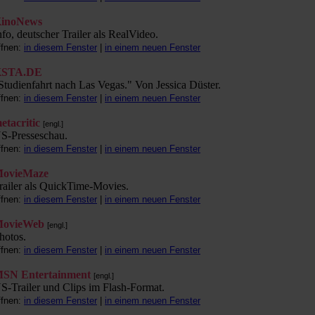
inoNews
nfo, deutscher Trailer als RealVideo.
ffnen:
in diesem Fenster
|
in einem neuen Fenster
STA.DE
Studienfahrt nach Las Vegas." Von Jessica Düster.
ffnen:
in diesem Fenster
|
in einem neuen Fenster
etacritic
[engl.]
S-Presseschau.
ffnen:
in diesem Fenster
|
in einem neuen Fenster
ovieMaze
railer als QuickTime-Movies.
ffnen:
in diesem Fenster
|
in einem neuen Fenster
ovieWeb
[engl.]
hotos.
ffnen:
in diesem Fenster
|
in einem neuen Fenster
SN Entertainment
[engl.]
S-Trailer und Clips im Flash-Format.
ffnen:
in diesem Fenster
|
in einem neuen Fenster