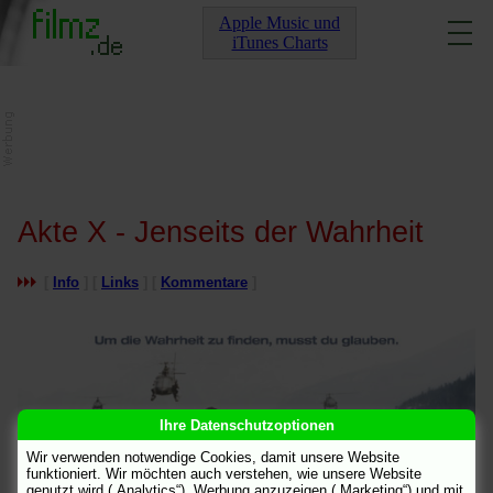
Apple Music und
iTunes Charts
Akte X - Jenseits der Wahrheit
[
Info
] [
Links
] [
Kommentare
]
Ihre Datenschutzoptionen
Wir verwenden notwendige Cookies, damit unsere Website
funktioniert. Wir möchten auch verstehen, wie unsere Website
genutzt wird („Analytics“), Werbung anzuzeigen („Marketing“) und mit