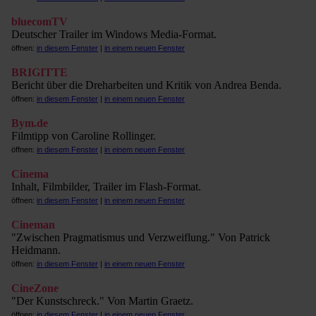
bluecomTV
Deutscher Trailer im Windows Media-Format.
öffnen:
in diesem Fenster
|
in einem neuen Fenster
BRIGITTE
Bericht über die Dreharbeiten und Kritik von Andrea Benda.
öffnen:
in diesem Fenster
|
in einem neuen Fenster
Bym.de
Filmtipp von Caroline Rollinger.
öffnen:
in diesem Fenster
|
in einem neuen Fenster
Cinema
Inhalt, Filmbilder, Trailer im Flash-Format.
öffnen:
in diesem Fenster
|
in einem neuen Fenster
Cineman
"Zwischen Pragmatismus und Verzweiflung." Von Patrick
Heidmann.
öffnen:
in diesem Fenster
|
in einem neuen Fenster
CineZone
"Der Kunstschreck." Von Martin Graetz.
öffnen:
in diesem Fenster
|
in einem neuen Fenster