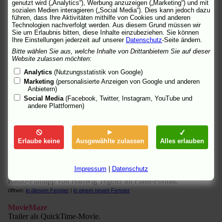
genutzt wird („Analytics“), Werbung anzuzeigen („Marketing“) und mit
sozialen Medien interagieren („Social Media“). Dies kann jedoch dazu
kinofenster.de (I)
führen, dass Ihre Aktivitäten mithilfe von Cookies und anderen
Kritik von Kirsten Liese.
Technologien nachverfolgt werden. Aus diesem Grund müssen wir
öffnen:
in diesem Fenster
|
in einem neuen Fenster
Sie um Erlaubnis bitten, diese Inhalte einzubeziehen. Sie können
Ihre Einstellungen jederzeit auf unserer
Datenschutz
-Seite ändern.
kinofenster.de (II)
Bitte wählen Sie aus, welche Inhalte von Drittanbietern Sie auf dieser
"Es existierte eine Kultur des Schweigens." Interview mit
Website zulassen möchten:
Regisseur Max Färberböck. Von Kirsten Liese.
Analytics
(Nutzungsstatistik von Google)
öffnen:
in diesem Fenster
|
in einem neuen Fenster
Marketing
(personalisierte Anzeigen von Google und anderen
Anbietern)
KinoNews
Social Media
(Facebook, Twitter, Instagram, YouTube und
Info, Trailer in unterschiedlichen Formaten.
andere Plattformen)
öffnen:
in diesem Fenster
|
in einem neuen Fenster
KSTA.DE
"Das unbekannte Verbrechen." Hintergrund. Von Astrid Wirtz.
Erlaube keine
Ausgewählte zulassen
Alles erlauben
(13.10.2008)
öffnen:
in diesem Fenster
|
in einem neuen Fenster
Impressum
|
Datenschutz
MDR Figaro
Radio-Filmtipp von Hartwig Tegeler im Flash-Format.
öffnen:
in diesem Fenster
|
in einem neuen Fenster
MovieMaze
Trailer als QuickTime-Movie.