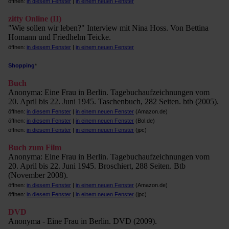
öffnen:
in diesem Fenster
|
in einem neuen Fenster
zitty Online (II)
"Wie sollen wir leben?" Interview mit Nina Hoss. Von Bettina
Homann und Friedhelm Teicke.
öffnen:
in diesem Fenster
|
in einem neuen Fenster
Shopping
*
Buch
Anonyma: Eine Frau in Berlin. Tagebuchaufzeichnungen vom
20. April bis 22. Juni 1945. Taschenbuch, 282 Seiten. btb (2005).
öffnen:
in diesem Fenster
|
in einem neuen Fenster
(Amazon.de)
öffnen:
in diesem Fenster
|
in einem neuen Fenster
(Bol.de)
öffnen:
in diesem Fenster
|
in einem neuen Fenster
(jpc)
Buch zum Film
Anonyma: Eine Frau in Berlin. Tagebuchaufzeichnungen vom
20. April bis 22. Juni 1945. Broschiert, 288 Seiten. Btb
(November 2008).
öffnen:
in diesem Fenster
|
in einem neuen Fenster
(Amazon.de)
öffnen:
in diesem Fenster
|
in einem neuen Fenster
(jpc)
DVD
Anonyma - Eine Frau in Berlin. DVD (2009).