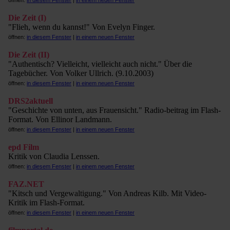
öffnen:
in diesem Fenster
|
in einem neuen Fenster
Die Zeit (I)
"Flieh, wenn du kannst!" Von Evelyn Finger.
öffnen:
in diesem Fenster
|
in einem neuen Fenster
Die Zeit (II)
"Authentisch? Vielleicht, vielleicht auch nicht." Über die
Tagebücher. Von Volker Ullrich. (9.10.2003)
öffnen:
in diesem Fenster
|
in einem neuen Fenster
DRS2aktuell
"Geschichte von unten, aus Frauensicht." Radio-beitrag im Flash-
Format. Von Ellinor Landmann.
öffnen:
in diesem Fenster
|
in einem neuen Fenster
epd Film
Kritik von Claudia Lenssen.
öffnen:
in diesem Fenster
|
in einem neuen Fenster
FAZ.NET
"Kitsch und Vergewaltigung." Von Andreas Kilb. Mit Video-
Kritik im Flash-Format.
öffnen:
in diesem Fenster
|
in einem neuen Fenster