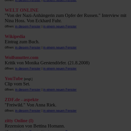
öffnen:
in diesem Fenster
|
in einem neuen Fenster
WELT ONLINE
"Von der Nazi-Anhängerin zum Opfer der Russen." Interview mit
Nina Hoss. Von Eckhard Fuhr.
öffnen:
in diesem Fenster
|
in einem neuen Fenster
Wikipedia
Eintrag zum Buch.
öffnen:
in diesem Fenster
|
in einem neuen Fenster
Wolfsmutter.com
Kritik von Monika Gerstendörfer. (21.8.2008)
öffnen:
in diesem Fenster
|
in einem neuen Fenster
YouTube
[engl.]
Clip vom Set.
öffnen:
in diesem Fenster
|
in einem neuen Fenster
ZDF.de - aspekte
"Freiwild." Von Anna Riek.
öffnen:
in diesem Fenster
|
in einem neuen Fenster
zitty Online (I)
Rezension von Bettina Homann.