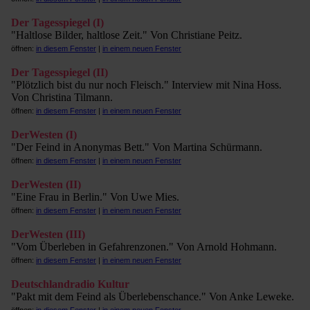
Der Tagesspiegel (I)
"Haltlose Bilder, haltlose Zeit." Von Christiane Peitz.
öffnen:
in diesem Fenster
|
in einem neuen Fenster
Der Tagesspiegel (II)
"Plötzlich bist du nur noch Fleisch." Interview mit Nina Hoss.
Von Christina Tilmann.
öffnen:
in diesem Fenster
|
in einem neuen Fenster
DerWesten (I)
"Der Feind in Anonymas Bett." Von Martina Schürmann.
öffnen:
in diesem Fenster
|
in einem neuen Fenster
DerWesten (II)
"Eine Frau in Berlin." Von Uwe Mies.
öffnen:
in diesem Fenster
|
in einem neuen Fenster
DerWesten (III)
"Vom Überleben in Gefahrenzonen." Von Arnold Hohmann.
öffnen:
in diesem Fenster
|
in einem neuen Fenster
Deutschlandradio Kultur
"Pakt mit dem Feind als Überlebenschance." Von Anke Leweke.