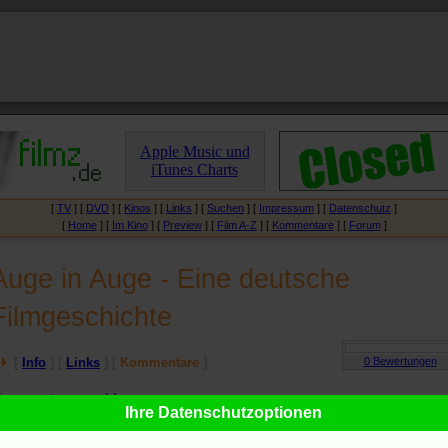
Apple Music und
iTunes Charts
[
TV
] [
DVD
] [
Kinos
] [
Links
] [
Suchen
] [
Impressum
] [
Datenschutz
]
[
Home
] [
Im Kino
] [
Preview
] [
Film A-Z
] [
Kommentare
] [
Forum
]
Auge in Auge - Eine deutsche
Filmgeschichte
[
Info
] [
Links
] [
Kommentare
]
ommentare
geschlossen
Ihre Datenschutzoptionen