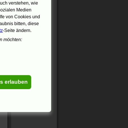
uch verstehen, wie
 sozialen Medien
ilfe von Cookies und
ubnis bitten, diese
tz
-Seite ändern.
en möchten:
es erlauben