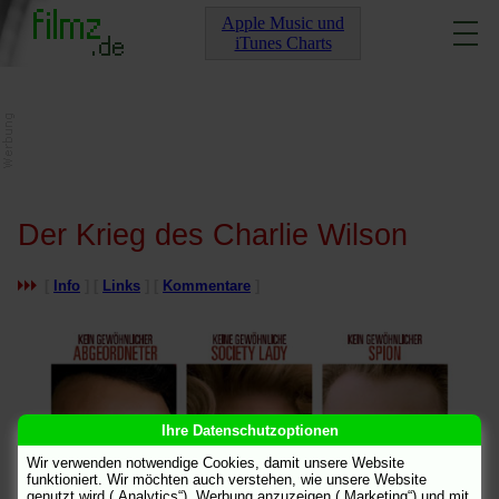
Apple Music und
iTunes Charts
Der Krieg des Charlie Wilson
[
Info
] [
Links
] [
Kommentare
]
Ihre Datenschutzoptionen
Wir verwenden notwendige Cookies, damit unsere Website
funktioniert. Wir möchten auch verstehen, wie unsere Website
genutzt wird („Analytics“), Werbung anzuzeigen („Marketing“) und mit