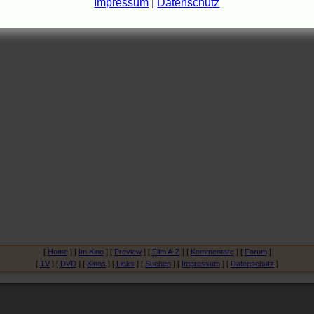
Impressum
|
Datenschutz
[
Home
] [
Im Kino
] [
Preview
] [
Film A-Z
] [
Kommentare
] [
Forum
]
[
TV
] [
DVD
] [
Kinos
] [
Links
] [
Suchen
] [
Impressum
] [
Datenschutz
]