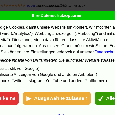
super
supersongoku1985
12.7.08 22:37
naja
Ihre Datenschutzoptionen
12.7.08 09:29
überraschend gut...
marle
9.7.08 13:59
ige Cookies, damit unsere Website funktioniert. Wir möchten a
anfang top, ende flop
tsk
 wird („Analytics“), Werbung anzuzeigen („Marketing“) und mit
6.7.08 23:11
edia“). Dies kann jedoch dazu führen, dass Ihre Aktivitäten mith
nichts besonderes
5.7.08 12:14
nachverfolgt werden. Aus diesem Grund müssen wir Sie um Erla
Klasse Film
 Sie können Ihre Einstellungen jederzeit auf unserer
Datenschu
4.7.08 19:11
welche Inhalte von Drittanbietern Sie auf dieser Website zulass
der Film isssss Richtig hamma xD
zugboy
7.08 01:46
statistik von Google)
ich finde diesen film einfach toll!
lisierte Anzeigen von Google und anderen Anbietern)
22.6.08 13:35
book, Twitter, Instagram, YouTube und andere Plattformen)
Dreck
Downloader
4.6.08 10:55
Dreck
Philipp
25.6.08 16:00
Dreck
Nobo
30.6.08 06:27
e keine
Ausgewählte zulassen
All
ommentare
geschlossen