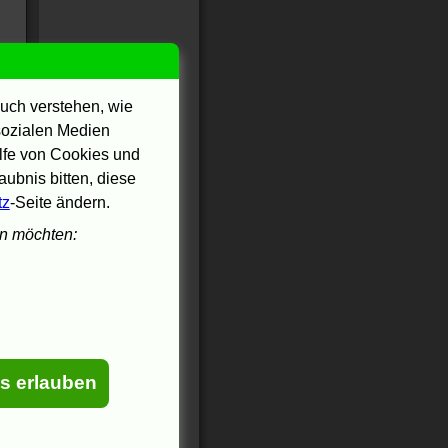
uch verstehen, wie
 sozialen Medien
ilfe von Cookies und
ubnis bitten, diese
tz
-Seite ändern.
en möchten:
es erlauben