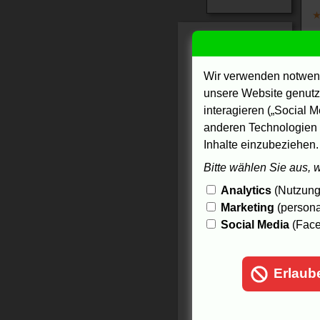
Wir verwenden notwend
unsere Website genutzt
interagieren („Social M
anderen Technologien 
Inhalte einzubeziehen.
Bitte wählen Sie aus, 
4.
Analytics
(Nutzungs
Marketing
(persona
Social Media
(Face
Erlaub
K