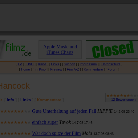
Apple Music und
iTunes Charts
[
TV
] [
DVD
] [
Kinos
] [
Links
] [
Suchen
] [
Impressum
] [
Datenschutz
]
[
Home
] [
Im Kino
] [
Preview
] [
Film A-Z
] [
Kommentare
] [
Forum
]
Hancock
[
Info
] [
Links
] [
Kommentare
]
Gute Unterhaltung auf jeden Fall
HiPPiE
14.2.09 23:40
einfach super
Tuvok
14.7.08 17:46
War doch spitze der Film
Mola
13.7.08 08:43