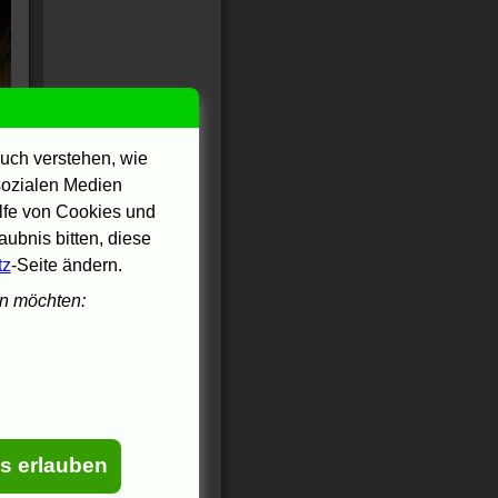
uch verstehen, wie
 sozialen Medien
ilfe von Cookies und
ubnis bitten, diese
tz
-Seite ändern.
en möchten:
es erlauben