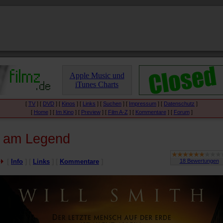
Apple Music und
iTunes Charts
[
TV
] [
DVD
] [
Kinos
] [
Links
] [
Suchen
] [
Impressum
] [
Datenschutz
]
[
Home
] [
Im Kino
] [
Preview
] [
Film A-Z
] [
Kommentare
] [
Forum
]
I am Legend
[
Info
] [
Links
] [
Kommentare
]