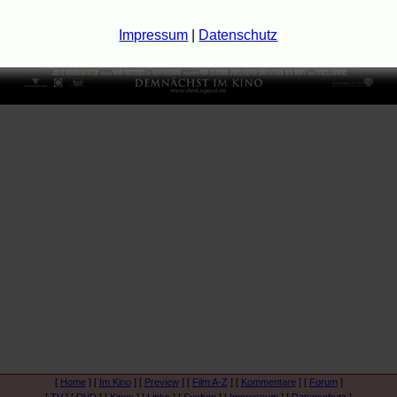
Impressum
|
Datenschutz
[
Home
] [
Im Kino
] [
Preview
] [
Film A-Z
] [
Kommentare
] [
Forum
]