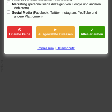
Liebesgeschichte und wäre (ohne gesangseinlagen) zwar nicht
Marketing
(personalisierte Anzeigen von Google und anderen
atemberaubend aber ganz nett anzusehen...
Anbietern)
Social Media
(Facebook, Twitter, Instagram, YouTube und
Entweder man mag den Film oder man mag ihn eben nicht.
andere Plattformen)
David
4.2.08 20:29
Erlaube keine
Ausgewählte zulassen
Alles erlauben
Impressum
|
Datenschutz