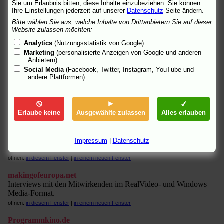
Sie um Erlaubnis bitten, diese Inhalte einzubeziehen. Sie können
"Sei nicht Zielgruppe, sei Star!" Von Peter Uehling.
Ihre Einstellungen jederzeit auf unserer
Datenschutz
-Seite ändern.
öffnen:
in diesem Fenster
|
in einem neuen Fenster
Bitte wählen Sie aus, welche Inhalte von Drittanbietern Sie auf dieser
Website zulassen möchten:
Cinema
Credits, deutscher Trailer im Flash-Format.
Analytics
(Nutzungsstatistik von Google)
öffnen:
in diesem Fenster
|
in einem neuen Fenster
Marketing
(personalisierte Anzeigen von Google und anderen
Anbietern)
filmportal.de
Social Media
(Facebook, Twitter, Instagram, YouTube und
Inhalt, Credits.
andere Plattformen)
öffnen:
in diesem Fenster
|
in einem neuen Fenster
fluter
"Ein Mann für alle." Von Thomas Winkler.
Erlaube keine
Ausgewählte zulassen
Alles erlauben
öffnen:
in diesem Fenster
|
in einem neuen Fenster
KinoNews
Impressum
|
Datenschutz
Info.
öffnen:
in diesem Fenster
|
in einem neuen Fenster
makingofeuropa.net
Interviews mit den Mitwirkenden im RealVideo- und Windows
Media-Format.
öffnen:
in diesem Fenster
|
in einem neuen Fenster
Programmkino.de