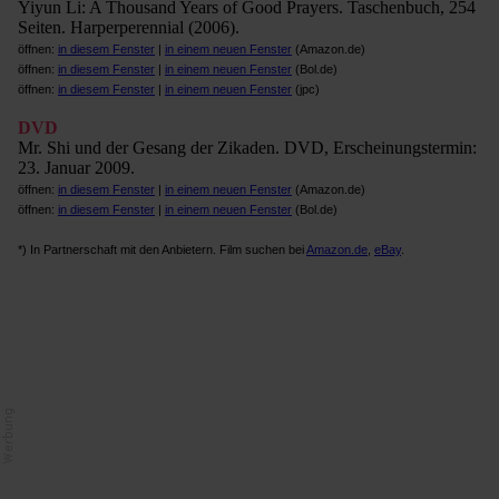
Yiyun Li: A Thousand Years of Good Prayers. Taschenbuch, 254
Seiten. Harperperennial (2006).
öffnen:
in diesem Fenster
|
in einem neuen Fenster
(Amazon.de)
öffnen:
in diesem Fenster
|
in einem neuen Fenster
(Bol.de)
öffnen:
in diesem Fenster
|
in einem neuen Fenster
(jpc)
DVD
Mr. Shi und der Gesang der Zikaden. DVD, Erscheinungstermin:
23. Januar 2009.
öffnen:
in diesem Fenster
|
in einem neuen Fenster
(Amazon.de)
öffnen:
in diesem Fenster
|
in einem neuen Fenster
(Bol.de)
*) In Partnerschaft mit den Anbietern. Film suchen bei
Amazon.de
,
eBay
.