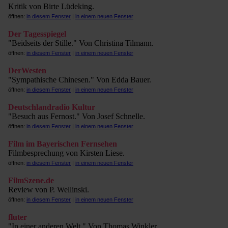
Kritik von Birte Lüdeking.
öffnen:
in diesem Fenster
|
in einem neuen Fenster
Der Tagesspiegel
"Beidseits der Stille." Von Christina Tilmann.
öffnen:
in diesem Fenster
|
in einem neuen Fenster
DerWesten
"Sympathische Chinesen." Von Edda Bauer.
öffnen:
in diesem Fenster
|
in einem neuen Fenster
Deutschlandradio Kultur
"Besuch aus Fernost." Von Josef Schnelle.
öffnen:
in diesem Fenster
|
in einem neuen Fenster
Film im Bayerischen Fernsehen
Filmbesprechung von Kirsten Liese.
öffnen:
in diesem Fenster
|
in einem neuen Fenster
FilmSzene.de
Review von P. Wellinski.
öffnen:
in diesem Fenster
|
in einem neuen Fenster
fluter
"In einer anderen Welt." Von Thomas Winkler.