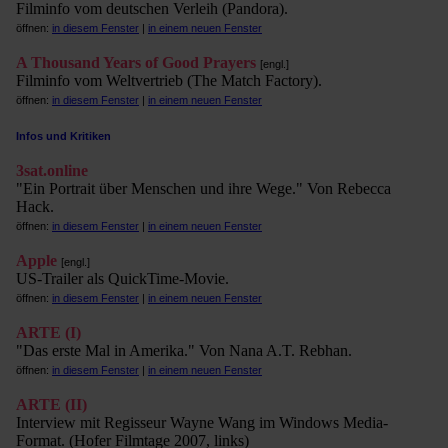
Filminfo vom deutschen Verleih (Pandora).
öffnen:
in diesem Fenster
|
in einem neuen Fenster
A Thousand Years of Good Prayers
[engl.]
Filminfo vom Weltvertrieb (The Match Factory).
öffnen:
in diesem Fenster
|
in einem neuen Fenster
Infos und Kritiken
3sat.online
"Ein Portrait über Menschen und ihre Wege." Von Rebecca
Hack.
öffnen:
in diesem Fenster
|
in einem neuen Fenster
Apple
[engl.]
US-Trailer als QuickTime-Movie.
öffnen:
in diesem Fenster
|
in einem neuen Fenster
ARTE (I)
"Das erste Mal in Amerika." Von Nana A.T. Rebhan.
öffnen:
in diesem Fenster
|
in einem neuen Fenster
ARTE (II)
Interview mit Regisseur Wayne Wang im Windows Media-
Format. (Hofer Filmtage 2007, links)