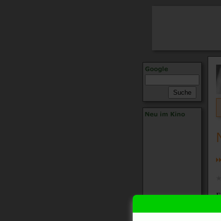
E
s
e