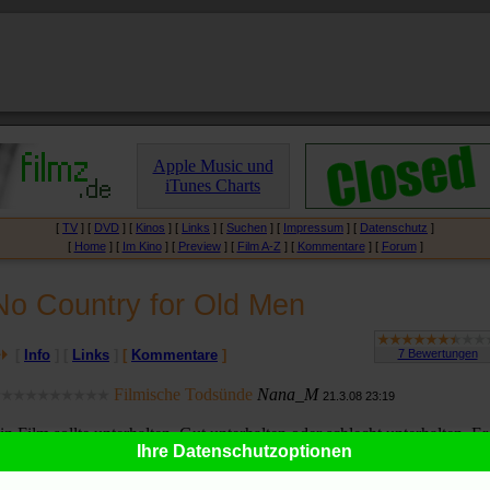
Apple Music und
iTunes Charts
[
TV
] [
DVD
] [
Kinos
] [
Links
] [
Suchen
] [
Impressum
] [
Datenschutz
]
[
Home
] [
Im Kino
] [
Preview
] [
Film A-Z
] [
Kommentare
] [
Forum
]
No Country for Old Men
[
Info
] [
Links
]
[
Kommentare
]
Filmische Todsünde
Nana_M
21.3.08 23:19
in Film sollte unterhalten. Gut unterhalten oder schlecht unterhalten. Er
Ihre Datenschutzoptionen
ollte den Zuschauer auf jeden Fall angefüllt mit irgendeinem Gefühl
ntlassen, mit Gedanken, mit Freude oder auch mit Ärger.