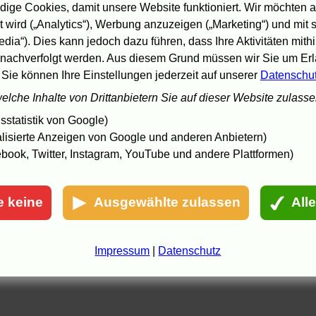
ige Cookies, damit unsere Website funktioniert. Wir möchten a
ieser Film hat keine Geschichte, keine Aussage, keinen
 wird („Analytics“), Werbung anzuzeigen („Marketing“) und mit
chauspielerischen Anspruch. Er ist so öde wie die Landschaft, in der er
pielt.
edia“). Dies kann jedoch dazu führen, dass Ihre Aktivitäten mith
nachverfolgt werden. Aus diesem Grund müssen wir Sie um Erla
ie filmische 1. Todsünde ist Langeweile. Und eben diese Todsünde
 Sie können Ihre Einstellungen jederzeit auf unserer
Datenschu
anifestiert sich in diesem Film.
welche Inhalte von Drittanbietern Sie auf dieser Website zulass
ana_M
21.3.08 23:19
statistik von Google)
lisierte Anzeigen von Google und anderen Anbietern)
book, Twitter, Instagram, YouTube und andere Plattformen)
e keine
Ausgewählte zulassen
All
Impressum
|
Datenschutz