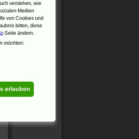
uch verstehen, wie
 sozialen Medien
ilfe von Cookies und
ubnis bitten, diese
tz
-Seite ändern.
en möchten:
es erlauben