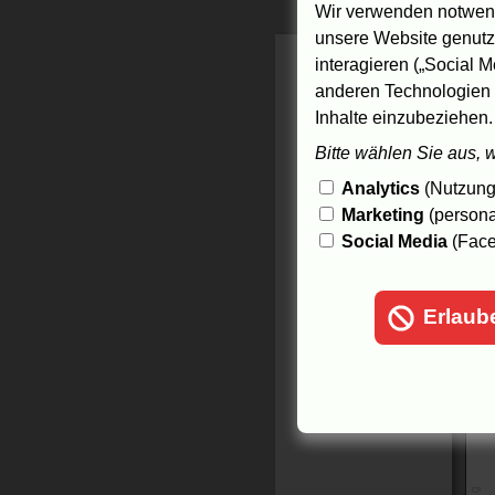
Wir verwenden notwend
D
unsere Website genutzt
s
s
interagieren („Social M
anderen Technologien 
D
Inhalte einzubeziehen.
m
Bitte wählen Sie aus, 
N
Analytics
(Nutzungs
Marketing
(persona
Social Media
(Face
Erlaub