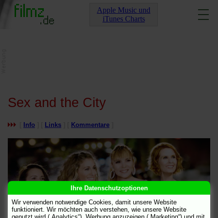
Apple Music und
iTunes Charts
Sex and the City
[
Info
] [
Links
] [
Kommentare
]
Ihre Datenschutzoptionen
Wir verwenden notwendige Cookies, damit unsere Website
funktioniert. Wir möchten auch verstehen, wie unsere Website
genutzt wird („Analytics“), Werbung anzuzeigen („Marketing“) und mit