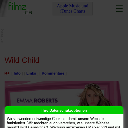
Apple Music und
iTunes Charts
Wild Child
[
Info
] [
Links
] [
Kommentare
]
Ihre Datenschutzoptionen
Wir verwenden notwendige Cookies, damit unsere Website
funktioniert. Wir möchten auch verstehen, wie unsere Website
genutzt wird („Analytics“), Werbung anzuzeigen („Marketing“) und mit