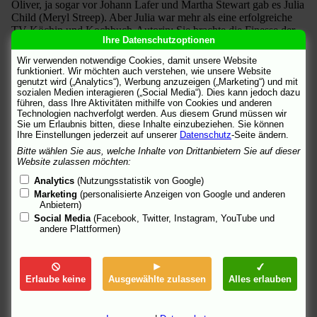
Oliver, ja sogar vor Johann Lafer und Martha Stewart gab es Julia
Child (Meryl Streep). Aber Julia war mehr als eine erfolgreiche
TV-Köchin und Kochbuch-Autorin: Sie brachte die Finesse der
Ihre Datenschutzoptionen
französischen Küche in die USA und machte die Haute Cuisine
im Land der unbegrenzten Möglichkeiten populär. Allerdings
Wir verwenden notwendige Cookies, damit unsere Website
entdeckt Julia erst langsam ihre Leidenschaft für Essen und
funktioniert. Wir möchten auch verstehen, wie unsere Website
Kochen.
genutzt wird („Analytics“), Werbung anzuzeigen („Marketing“) und mit
sozialen Medien interagieren („Social Media“). Dies kann jedoch dazu
führen, dass Ihre Aktivitäten mithilfe von Cookies und anderen
Nachdem ihr Mann Paul (Stanley Tucci) im Jahr 1948 nach
Technologien nachverfolgt werden. Aus diesem Grund müssen wir
Frankreich versetzt wurde, sucht die lebensfrohe, umtriebige
Sie um Erlaubnis bitten, diese Inhalte einzubeziehen. Sie können
Amerikanerin nach einem Weg, ihrem Leben einen neuen
Ihre Einstellungen jederzeit auf unserer
Datenschutz
-Seite ändern.
Schwung zu geben - und entdeckt die Freuden des Kochens. Mit
Bitte wählen Sie aus, welche Inhalte von Drittanbietern Sie auf dieser
Erfolg: Julia Childs Kochbuch "Mastering the Art of French
Website zulassen möchten:
Cooking" wird zum Bestseller und die exzentrische Autorin und
Analytics
(Nutzungsstatistik von Google)
TV-Moderatorin revolutioniert damit die amerikanische
Marketing
(personalisierte Anzeigen von Google und anderen
Kochkultur …
Anbietern)
Social Media
(Facebook, Twitter, Instagram, YouTube und
Neuer Schwung im Leben - das wünscht sich rund fünfzig Jahre
andere Plattformen)
später auch Julie Powell (Amy Adams). Ihr berufliches Dasein im
Großraumbüro ist an Tristesse kaum zu überbieten. Um ihre
Energie sinnvoll einzusetzen, nimmt sich Julie vor, innerhalb
eines Jahres sämtliche 524 Rezepte aus Julia Childs berühmtem
Erlaube keine
Ausgewählte zulassen
Alles erlauben
Kochbuch nachzukochen. In einem Internet-Blog will sie ihre
Erlebnisse am Herd der Welt mitteilen. Auch Julie hat
unerwarteten Erfolg mit dem "Julie/Julia-Projekt": Immer mehr