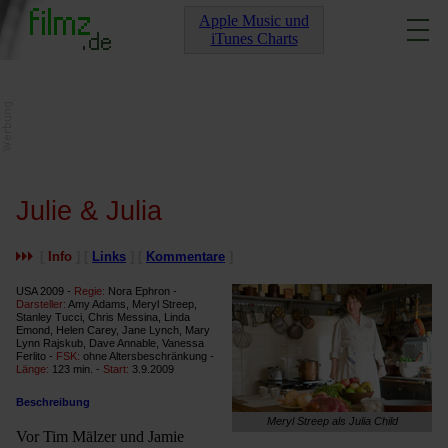
Apple Music und
iTunes Charts
Julie & Julia
[
Info
] [
Links
] [
Kommentare
]
USA 2009 -
Regie:
Nora Ephron -
Darsteller:
Amy Adams, Meryl Streep,
Stanley Tucci, Chris Messina, Linda
Emond, Helen Carey, Jane Lynch, Mary
Lynn Rajskub, Dave Annable, Vanessa
Ferlito -
FSK:
ohne Altersbeschränkung -
Länge:
123 min. -
Start:
3.9.2009
Beschreibung
Meryl Streep als Julia Child
Vor Tim Mälzer und Jamie