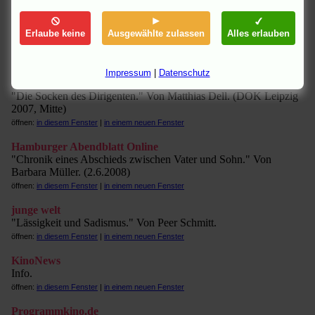
öffnen:
in diesem Fenster
|
in einem neuen Fenster
FR-online.de
Erlaube keine
Ausgewählte zulassen
Alles erlauben
"Mein Vater und ich." Von Heike Kühn.
öffnen:
in diesem Fenster
|
in einem neuen Fenster
Impressum
|
Datenschutz
Freitag
"Die Socken des Dirigenten." Von Matthias Dell. (DOK Leipzig
2007, Mitte)
öffnen:
in diesem Fenster
|
in einem neuen Fenster
Hamburger Abendblatt Online
"Chronik eines Abschieds zwischen Vater und Sohn." Von
Barbara Müller. (2.6.2008)
öffnen:
in diesem Fenster
|
in einem neuen Fenster
junge welt
"Lässigkeit und Sadismus." Von Peer Schmitt.
öffnen:
in diesem Fenster
|
in einem neuen Fenster
KinoNews
Info.
öffnen:
in diesem Fenster
|
in einem neuen Fenster
Programmkino.de