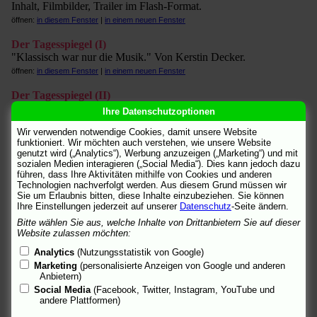
Inhalt, Filmbilder, Trailer im Flash-Format.
öffnen:
in diesem Fenster
|
in einem neuen Fenster
Der Tagesspiegel (I)
"Klassisch war nur die Musik." Von Kerstin Decker.
öffnen:
in diesem Fenster
|
in einem neuen Fenster
Der Tagesspiegel (II)
"Vater mit zwei Frauen." Von Thomas Gehringer. (2.6.2008)
Ihre Datenschutzoptionen
öffnen:
in diesem Fenster
|
in einem neuen Fenster
Wir verwenden notwendige Cookies, damit unsere Website
funktioniert. Wir möchten auch verstehen, wie unsere Website
Deutschlandradio Kultur
genutzt wird („Analytics“), Werbung anzuzeigen („Marketing“) und mit
Kritik von Hannelore Heider.
sozialen Medien interagieren („Social Media“). Dies kann jedoch dazu
öffnen:
in diesem Fenster
|
in einem neuen Fenster
führen, dass Ihre Aktivitäten mithilfe von Cookies und anderen
Technologien nachverfolgt werden. Aus diesem Grund müssen wir
Sie um Erlaubnis bitten, diese Inhalte einzubeziehen. Sie können
filmportal.de
Ihre Einstellungen jederzeit auf unserer
Datenschutz
-Seite ändern.
Inhalt, Credits, Materialien.
Bitte wählen Sie aus, welche Inhalte von Drittanbietern Sie auf dieser
öffnen:
in diesem Fenster
|
in einem neuen Fenster
Website zulassen möchten:
FIRST STEPS
Analytics
(Nutzungsstatistik von Google)
Filminfo.
Marketing
(personalisierte Anzeigen von Google und anderen
öffnen:
in diesem Fenster
|
in einem neuen Fenster
Anbietern)
Social Media
(Facebook, Twitter, Instagram, YouTube und
fluter
andere Plattformen)
"Porträt eines Vaters." Von Ingrid Beerbaum.