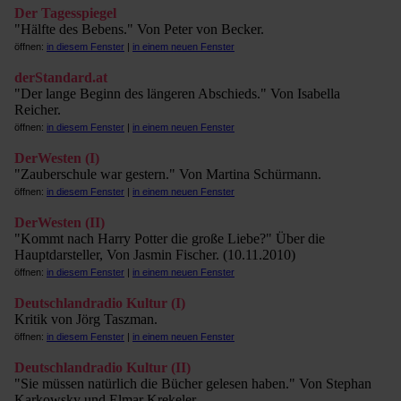
Der Tagesspiegel
"Hälfte des Bebens." Von Peter von Becker.
öffnen:
in diesem Fenster
|
in einem neuen Fenster
derStandard.at
"Der lange Beginn des längeren Abschieds." Von Isabella
Reicher.
öffnen:
in diesem Fenster
|
in einem neuen Fenster
DerWesten (I)
"Zauberschule war gestern." Von Martina Schürmann.
öffnen:
in diesem Fenster
|
in einem neuen Fenster
DerWesten (II)
"Kommt nach Harry Potter die große Liebe?" Über die
Hauptdarsteller, Von Jasmin Fischer. (10.11.2010)
öffnen:
in diesem Fenster
|
in einem neuen Fenster
Deutschlandradio Kultur (I)
Kritik von Jörg Taszman.
öffnen:
in diesem Fenster
|
in einem neuen Fenster
Deutschlandradio Kultur (II)
"Sie müssen natürlich die Bücher gelesen haben." Von Stephan
Karkowsky und Elmar Krekeler.