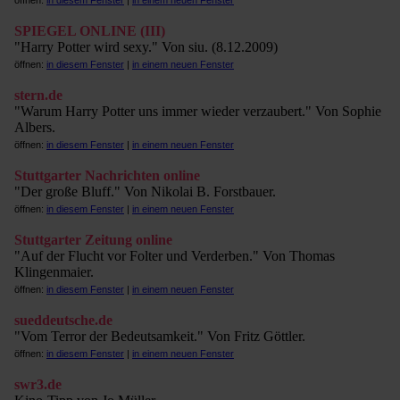
öffnen:
in diesem Fenster
|
in einem neuen Fenster
SPIEGEL ONLINE (III)
"Harry Potter wird sexy." Von siu. (8.12.2009)
öffnen:
in diesem Fenster
|
in einem neuen Fenster
stern.de
"Warum Harry Potter uns immer wieder verzaubert." Von Sophie
Albers.
öffnen:
in diesem Fenster
|
in einem neuen Fenster
Stuttgarter Nachrichten online
"Der große Bluff." Von Nikolai B. Forstbauer.
öffnen:
in diesem Fenster
|
in einem neuen Fenster
Stuttgarter Zeitung online
"Auf der Flucht vor Folter und Verderben." Von Thomas
Klingenmaier.
öffnen:
in diesem Fenster
|
in einem neuen Fenster
sueddeutsche.de
"Vom Terror der Bedeutsamkeit." Von Fritz Göttler.
öffnen:
in diesem Fenster
|
in einem neuen Fenster
swr3.de