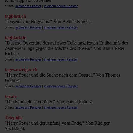
Kino-Tipp von Jo Müller.
öffnen:
in diesem Fenster
|
in einem neuen Fenster
tagblatt.ch
"Jenseits von Hogwarts." Von Bettina Kugler.
öffnen:
in diesem Fenster
|
in einem neuen Fenster
tagblatt.de
"Düstere Ouvertüre des auf zwei Teile angelegten Endkampfs des
Zauberlehrlings gegen die Mächte des Bösen." Von Klaus-Peter
Eichele.
öffnen:
in diesem Fenster
|
in einem neuen Fenster
tagesanzeiger.ch
"Harry Potter und die Suche nach dem Osterei." Von Thomas
Bodmer.
öffnen:
in diesem Fenster
|
in einem neuen Fenster
taz.de
"Die Kindheit ist vorüber." Von Daniel Schulz.
öffnen:
in diesem Fenster
|
in einem neuen Fenster
Telepolis
"Harry Potter und der Anfang vom Ende." Von Rüdiger
Suchsland.