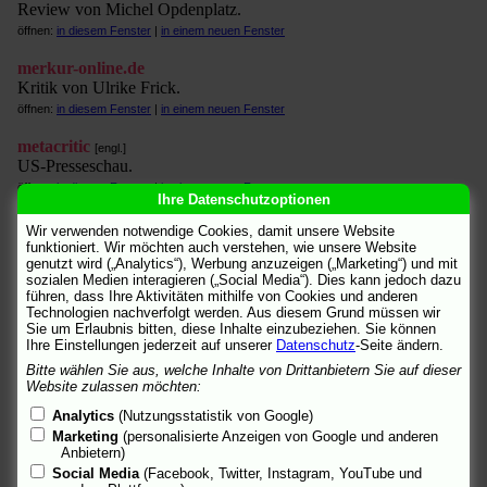
Review von Michel Opdenplatz.
öffnen:
in diesem Fenster
|
in einem neuen Fenster
merkur-online.de
Kritik von Ulrike Frick.
öffnen:
in diesem Fenster
|
in einem neuen Fenster
metacritic
[engl.]
US-Presseschau.
öffnen:
in diesem Fenster
|
in einem neuen Fenster
Ihre Datenschutzoptionen
molodezhnaja
Wir verwenden notwendige Cookies, damit unsere Website
Review von Marco.
funktioniert. Wir möchten auch verstehen, wie unsere Website
genutzt wird („Analytics“), Werbung anzuzeigen („Marketing“) und mit
öffnen:
in diesem Fenster
|
in einem neuen Fenster
sozialen Medien interagieren („Social Media“). Dies kann jedoch dazu
führen, dass Ihre Aktivitäten mithilfe von Cookies und anderen
moviefans.de
Technologien nachverfolgt werden. Aus diesem Grund müssen wir
Aktuelles, Links.
Sie um Erlaubnis bitten, diese Inhalte einzubeziehen. Sie können
Ihre Einstellungen jederzeit auf unserer
Datenschutz
-Seite ändern.
öffnen:
in diesem Fenster
|
in einem neuen Fenster
Bitte wählen Sie aus, welche Inhalte von Drittanbietern Sie auf dieser
MovieMaze
Website zulassen möchten:
Trailer als QuickTime-Movies.
Analytics
(Nutzungsstatistik von Google)
öffnen:
in diesem Fenster
|
in einem neuen Fenster
Marketing
(personalisierte Anzeigen von Google und anderen
Anbietern)
MovieWeb
[engl.]
Social Media
(Facebook, Twitter, Instagram, YouTube und
Videos im Flash-Format, Photos.