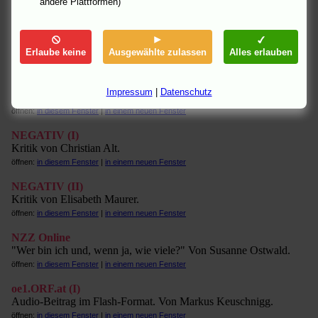
andere Plattformen)
öffnen:
in diesem Fenster
|
in einem neuen Fenster
MSN Entertainment
[engl.]
US-Trailer, Clips und Featurette im Flash-Format.
Erlaube keine
Ausgewählte zulassen
Alles erlauben
öffnen:
in diesem Fenster
|
in einem neuen Fenster
NDR Kultur
Impressum
|
Datenschutz
Kritik von Krishan Koch.
öffnen:
in diesem Fenster
|
in einem neuen Fenster
NEGATIV (I)
Kritik von Christian Alt.
öffnen:
in diesem Fenster
|
in einem neuen Fenster
NEGATIV (II)
Kritik von Elisabeth Maurer.
öffnen:
in diesem Fenster
|
in einem neuen Fenster
NZZ Online
"Wer bin ich und, wenn ja, wie viele?" Von Susanne Ostwald.
öffnen:
in diesem Fenster
|
in einem neuen Fenster
oe1.ORF.at (I)
Audio-Beitrag im Flash-Format. Von Markus Keuschnigg.
öffnen:
in diesem Fenster
|
in einem neuen Fenster