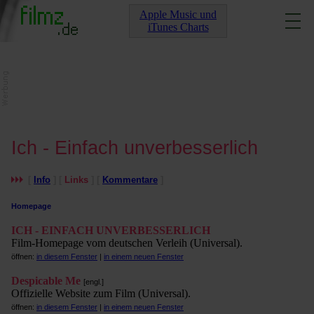
Apple Music und
iTunes Charts
Ich - Einfach unverbesserlich
[
Info
] [
Links
] [
Kommentare
]
Homepage
ICH - EINFACH UNVERBESSERLICH
Film-Homepage vom deutschen Verleih (Universal).
öffnen:
in diesem Fenster
|
in einem neuen Fenster
Despicable Me
[engl.]
Offizielle Website zum Film (Universal).
öffnen:
in diesem Fenster
|
in einem neuen Fenster