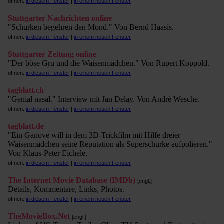
öffnen:
in diesem Fenster
|
in einem neuen Fenster
Stuttgarter Nachrichten online
"Schurken begehren den Mond." Von Bernd Haasis.
öffnen:
in diesem Fenster
|
in einem neuen Fenster
Stuttgarter Zeitung online
"Der böse Gru und die Waisenmädchen." Von Rupert Koppold.
öffnen:
in diesem Fenster
|
in einem neuen Fenster
tagblatt.ch
"Genial nasal." Interview mit Jan Delay. Von André Wesche.
öffnen:
in diesem Fenster
|
in einem neuen Fenster
tagblatt.de
"Ein Ganove will in dem 3D-Trickfilm mit Hilfe dreier
Waisenmädchen seine Reputation als Superschurke aufpolieren."
Von Klaus-Peter Eichele.
öffnen:
in diesem Fenster
|
in einem neuen Fenster
The Internet Movie Database (IMDb)
[engl.]
Details, Kommentare, Links, Photos.
öffnen:
in diesem Fenster
|
in einem neuen Fenster
TheMovieBox.Net
[engl.]