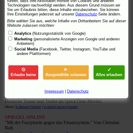
führen, dass Ihre Aktivitäten mithilfe von Cookies und anderen
"Niemand interessiert sich für Doktor No." Von Sven Ole
Technologien nachverfolgt werden. Aus diesem Grund müssen wir
Sie um Erlaubnis bitten, diese Inhalte einzubeziehen. Sie können
Lorenzen.
Ihre Einstellungen jederzeit auf unserer
Datenschutz
-Seite ändern.
öffnen:
in diesem Fenster
|
in einem neuen Fenster
Bitte wählen Sie aus, welche Inhalte von Drittanbietern Sie auf dieser
Website zulassen möchten:
Screenshot
"Schurken rocken." Von Simon Born.
Analytics
(Nutzungsstatistik von Google)
öffnen:
in diesem Fenster
|
in einem neuen Fenster
Marketing
(personalisierte Anzeigen von Google und anderen
Anbietern)
SF Videoportal
Social Media
(Facebook, Twitter, Instagram, YouTube und
"Box Office"-Videobeitrag im Flash-Format.
andere Plattformen)
öffnen:
in diesem Fenster
|
in einem neuen Fenster
SkipWebWorld (I)
"Fies is beautiful." Interview mit Regisseur Pierre Coffin. Von
Erlaube keine
Ausgewählte zulassen
Alles erlauben
Magdalena Miedl.
öffnen:
in diesem Fenster
|
in einem neuen Fenster
Impressum
|
Datenschutz
SkipWebWorld (II)
Deutsche Teaser und Trailer als QuickTime-Movies.
öffnen:
in diesem Fenster
|
in einem neuen Fenster
SPIEGEL ONLINE
"Mit der Furzpistole gegen das Finanzsystem." Von Christian
Buß.