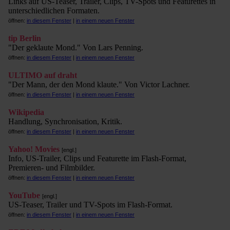
Links auf US-Teaser, Trailer, Clips, TV-Spots und Featurettes in
unterschiedlichen Formaten.
öffnen:
in diesem Fenster
|
in einem neuen Fenster
tip Berlin
"Der geklaute Mond." Von Lars Penning.
öffnen:
in diesem Fenster
|
in einem neuen Fenster
ULTIMO auf draht
"Der Mann, der den Mond klaute." Von Victor Lachner.
öffnen:
in diesem Fenster
|
in einem neuen Fenster
Wikipedia
Handlung, Synchronisation, Kritik.
öffnen:
in diesem Fenster
|
in einem neuen Fenster
Yahoo! Movies
[engl.]
Info, US-Trailer, Clips und Featurette im Flash-Format,
Premieren- und Filmbilder.
öffnen:
in diesem Fenster
|
in einem neuen Fenster
YouTube
[engl.]
US-Teaser, Trailer und TV-Spots im Flash-Format.
öffnen:
in diesem Fenster
|
in einem neuen Fenster