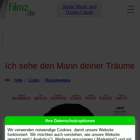
Apple Music und
iTunes Charts
Ich sehe den Mann deiner Träume
[
Info
] [
Links
] [
Kommentare
]
Ihre Datenschutzoptionen
Wir verwenden notwendige Cookies, damit unsere Website
funktioniert. Wir möchten auch verstehen, wie unsere Website
genutzt wird („Analytics“), Werbung anzuzeigen („Marketing“) und mit