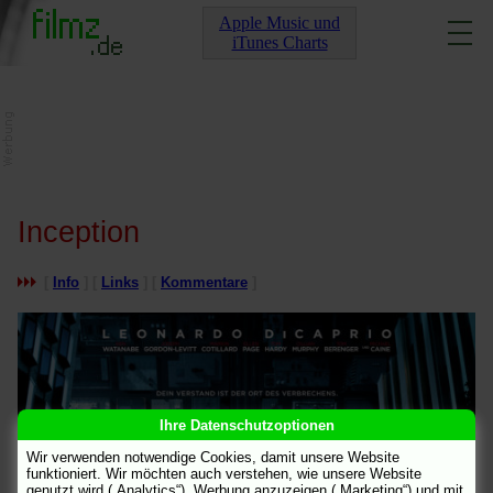
Apple Music und
iTunes Charts
Inception
[
Info
] [
Links
] [
Kommentare
]
Ihre Datenschutzoptionen
Wir verwenden notwendige Cookies, damit unsere Website
funktioniert. Wir möchten auch verstehen, wie unsere Website
genutzt wird („Analytics“), Werbung anzuzeigen („Marketing“) und mit