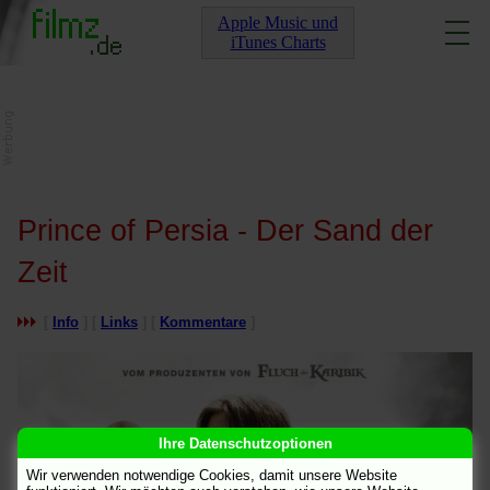
Apple Music und
iTunes Charts
Prince of Persia - Der Sand der
Zeit
[
Info
] [
Links
] [
Kommentare
]
Ihre Datenschutzoptionen
Wir verwenden notwendige Cookies, damit unsere Website