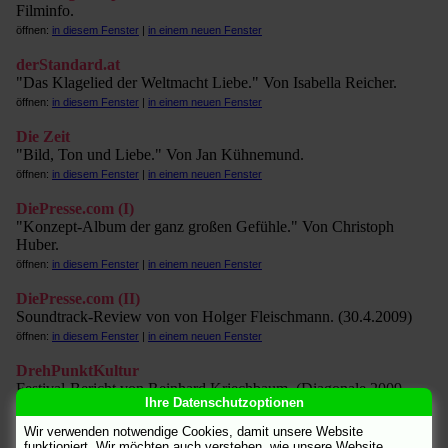
Filminfo.
öffnen:
in diesem Fenster
|
in einem neuen Fenster
derStandard.at
"Das Klagelied der Weltmacht Liebe." Von Isabella Reicher.
öffnen:
in diesem Fenster
|
in einem neuen Fenster
Die Zeit
"Bild, Ton und Liebe." Von Jan Kühnemund.
öffnen:
in diesem Fenster
|
in einem neuen Fenster
DiePresse.com (I)
"Konzept-Album der ganz großen Gefühle." Von Christoph
Huber.
öffnen:
in diesem Fenster
|
in einem neuen Fenster
DiePresse.com (II)
Soundtrack-Review von von Holger Fleischmann. (30.4.2009)
öffnen:
in diesem Fenster
|
in einem neuen Fenster
DrehPunktKultur
Festival-Bericht von Reinhard Kriechbaum. (Diagonale 2009,
Ihre Datenschutzoptionen
Mitte)
öffnen:
in diesem Fenster
|
in einem neuen Fenster
Wir verwenden notwendige Cookies, damit unsere Website
funktioniert. Wir möchten auch verstehen, wie unsere Website