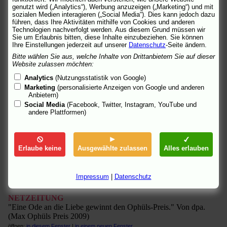
FILMtabs
genutzt wird („Analytics“), Werbung anzuzeigen („Marketing“) und mit
sozialen Medien interagieren („Social Media“). Dies kann jedoch dazu
Eine Kritik von Günter H. Jekubzik.
führen, dass Ihre Aktivitäten mithilfe von Cookies und anderen
öffnen:
in diesem Fenster
|
in einem neuen Fenster
Technologien nachverfolgt werden. Aus diesem Grund müssen wir
Sie um Erlaubnis bitten, diese Inhalte einzubeziehen. Sie können
fluter
Ihre Einstellungen jederzeit auf unserer
Datenschutz
-Seite ändern.
"Klopfende Herzen." Von Philipp Bühler.
Bitte wählen Sie aus, welche Inhalte von Drittanbietern Sie auf dieser
öffnen:
in diesem Fenster
|
in einem neuen Fenster
Website zulassen möchten:
Analytics
(Nutzungsstatistik von Google)
Furche.at
Marketing
(personalisierte Anzeigen von Google und anderen
"Das alte Thema in neuem Film: Die Liebe." Von Matthias
Anbietern)
Greuling.
Social Media
(Facebook, Twitter, Instagram, YouTube und
öffnen:
in diesem Fenster
|
in einem neuen Fenster
andere Plattformen)
Intro
Soundtrack-Review von Christine Franz.
öffnen:
in diesem Fenster
|
in einem neuen Fenster
Erlaube keine
Ausgewählte zulassen
Alles erlauben
nachrichten.at
"Sechs Mal die Liebe." Von Franz Thek.
Impressum
|
Datenschutz
öffnen:
in diesem Fenster
|
in einem neuen Fenster
NETZEITUNG
"Eine Ode an die Liebe gewinnt den Ophüls-Preis." Von dpa.
(Max Ophüls Preis 2009)
öffnen:
in diesem Fenster
|
in einem neuen Fenster