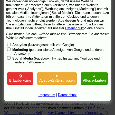
Wir verwenden notwendige Cookies, damit unsere Website
Frank Barnes (Denzel Washington) und sein junger, neuer, ihm
funktioniert. Wir möchten auch verstehen, wie unsere Website
für diesen Tag zugeteilter Kollege Will Colson (Chris Pine) an
genutzt wird („Analytics“), Werbung anzuzeigen („Marketing“) und mit
einem Oktobermorgen zum Dienst antreten, ahnt keiner der
sozialen Medien interagieren („Social Media“). Dies kann jedoch dazu
beiden Männer, dass der Tag zur härtesten Prüfung ihres Lebens
führen, dass Ihre Aktivitäten mithilfe von Cookies und anderen
werden wird. Durch die Fahrlässigkeit eines Rangierarbeiters hat
Technologien nachverfolgt werden. Aus diesem Grund müssen wir
Sie um Erlaubnis bitten, diese Inhalte einzubeziehen. Sie können
sich ein riesiger, mit hochgiftigen Chemikalien beladener Zug in
Ihre Einstellungen jederzeit auf unserer
Datenschutz
-Seite ändern.
Bewegung gesetzt, Tempo aufgenommen und rast nun führerlos
auf dicht besiedelte Gebiete zu.
Bitte wählen Sie aus, welche Inhalte von Drittanbietern Sie auf dieser
Website zulassen möchten:
Obwohl Rangiermeisterin Connie Hooper (Rosario Dawson)
Analytics
(Nutzungsstatistik von Google)
sofort reagiert und alles versucht, den Geisterzug und seine
Marketing
(personalisierte Anzeigen von Google und anderen
mächtige Lokomotive aufzuhalten, setzt der Zug seine Fahrt fort,
Anbietern)
die vielen Menschen den Tod bringen wird. Die sichere
Social Media
(Facebook, Twitter, Instagram, YouTube und
Katastrophe vor Augen fassen Colson und Barnes, die mit ihrem
andere Plattformen)
Zug auf gleicher Strecke unterwegs sind, einen mutigen, aber
auch riskanten Entschluss. Nur wenig Zeit bleibt, um ihren
verwegenen Plan durchzuführen und Tausende von Leben zu
retten. Selbst wenn die Gefahr groß ist, das eigene dabei zu
Erlaube keine
Ausgewählte zulassen
Alles erlauben
verlieren ...
Adrenalin und Action erweisen sich im fiebrigen, von wahren
Impressum
|
Datenschutz
Ereignissen inspirierten Thriller UNSTOPPABLE - AUSSER
KONTROLLE als unwiderstehliche Kombination. Tony Scott,
der Meister des actionintensiven Spannungskinos ("
Déjà Vu -
Wettlauf gegen die Zeit
", "
Spy Game - Der finale Countdown
")