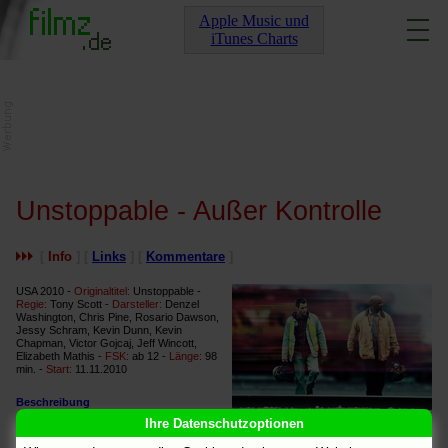
Apple Music und
iTunes Charts
Unstoppable - Außer Kontrolle
[
Info
] [
Links
] [
Kommentare
]
USA 2010 -
Originaltitel:
Unstoppable -
Regie:
Tony Scott -
Darsteller:
Denzel
Washington, Chris Pine, Rosario Dawson,
Jessy Schram, Kevin Dunn, Kevin
Chapman, Victor Gojcaj, Jeff Wincott,
Elizabeth Mathis -
FSK:
ab 12 -
Länge:
98
min. -
Start:
11.11.2010
Beschreibung
Chris Pine, Denzel Washington
Ihre Datenschutzoptionen
Als der erfahrene Zugführer