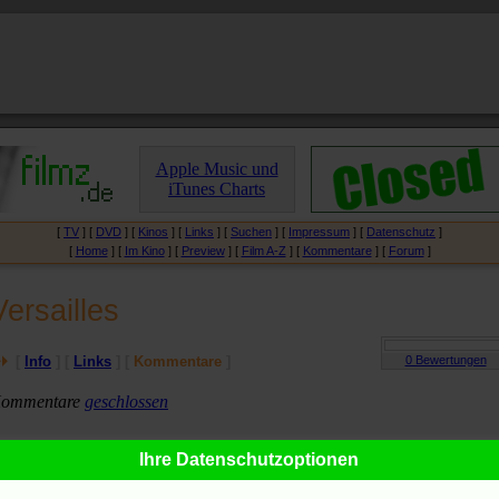
Apple Music und
iTunes Charts
[
TV
] [
DVD
] [
Kinos
] [
Links
] [
Suchen
] [
Impressum
] [
Datenschutz
]
[
Home
] [
Im Kino
] [
Preview
] [
Film A-Z
] [
Kommentare
] [
Forum
]
Versailles
[
Info
] [
Links
] [
Kommentare
]
ommentare
geschlossen
Ihre Datenschutzoptionen