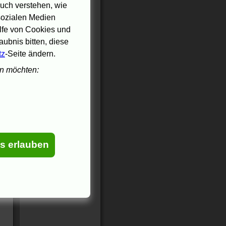
uch verstehen, wie
 sozialen Medien
ilfe von Cookies und
ubnis bitten, diese
tz
-Seite ändern.
en möchten:
es erlauben