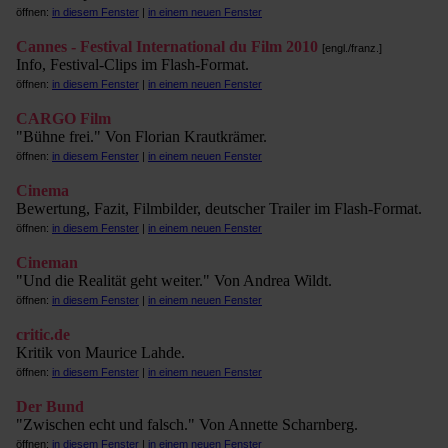
öffnen:
in diesem Fenster
|
in einem neuen Fenster
Cannes - Festival International du Film 2010
[engl./franz.]
Info, Festival-Clips im Flash-Format.
öffnen:
in diesem Fenster
|
in einem neuen Fenster
CARGO Film
"Bühne frei." Von Florian Krautkrämer.
öffnen:
in diesem Fenster
|
in einem neuen Fenster
Cinema
Bewertung, Fazit, Filmbilder, deutscher Trailer im Flash-Format.
öffnen:
in diesem Fenster
|
in einem neuen Fenster
Cineman
"Und die Realität geht weiter." Von Andrea Wildt.
öffnen:
in diesem Fenster
|
in einem neuen Fenster
critic.de
Kritik von Maurice Lahde.
öffnen:
in diesem Fenster
|
in einem neuen Fenster
Der Bund
"Zwischen echt und falsch." Von Annette Scharnberg.
öffnen:
in diesem Fenster
|
in einem neuen Fenster