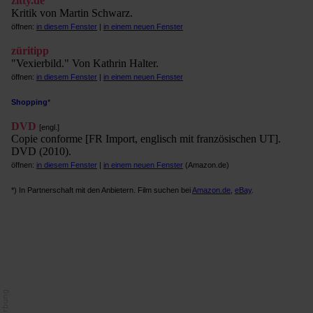
zitty.de
Kritik von Martin Schwarz.
öffnen:
in diesem Fenster
|
in einem neuen Fenster
züritipp
"Vexierbild." Von Kathrin Halter.
öffnen:
in diesem Fenster
|
in einem neuen Fenster
Shopping
*
DVD
[engl.]
Copie conforme [FR Import, englisch mit französischen UT].
DVD (2010).
öffnen:
in diesem Fenster
|
in einem neuen Fenster
(Amazon.de)
*) In Partnerschaft mit den Anbietern. Film suchen bei
Amazon.de
,
eBay
.