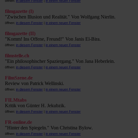
öffnen:
in diesem Fenster
|
in einem neuen Fenster
filmgazette (I)
"Zwischen Illusion und Realität." Von Wolfgang Nierlin.
öffnen:
in diesem Fenster
|
in einem neuen Fenster
filmgazette (II)
"Komm! Ins Offene, Freund!" Von Janis El-Bira.
öffnen:
in diesem Fenster
|
in einem neuen Fenster
filmstelle.ch
"Ein philosophischer Spaziergang." Von Jana Heberlein.
öffnen:
in diesem Fenster
|
in einem neuen Fenster
FilmSzene.de
Review von Patrick Wellinski.
öffnen:
in diesem Fenster
|
in einem neuen Fenster
FILMtabs
Kritik von Günter H. Jekubzik.
öffnen:
in diesem Fenster
|
in einem neuen Fenster
FR-online.de
"Hinter den Spiegeln." Von Christina Bylow.
öffnen:
in diesem Fenster
|
in einem neuen Fenster