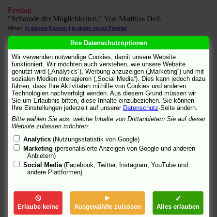
Freitag
"Scharade der Möglichkeiten." Von Matthias Dell.
öffnen:
in diesem Fenster
|
in einem neuen Fenster
Ihre Datenschutzoptionen
FSK - Freiwillige Selbstkontrolle der Filmwirtschaft
"Freigegeben ohne Altersbeschränkung, feiertagsfrei."
Wir verwenden notwendige Cookies, damit unsere Website
Prüfergebnis.
funktioniert. Wir möchten auch verstehen, wie unsere Website
genutzt wird („Analytics“), Werbung anzuzeigen („Marketing“) und mit
öffnen:
in diesem Fenster
|
in einem neuen Fenster
sozialen Medien interagieren („Social Media“). Dies kann jedoch dazu
führen, dass Ihre Aktivitäten mithilfe von Cookies und anderen
Furche.at
Technologien nachverfolgt werden. Aus diesem Grund müssen wir
"Eine Beziehung im Dialog." Von Matthias Greuling.
Sie um Erlaubnis bitten, diese Inhalte einzubeziehen. Sie können
öffnen:
in diesem Fenster
|
in einem neuen Fenster
Ihre Einstellungen jederzeit auf unserer
Datenschutz
-Seite ändern.
Bitte wählen Sie aus, welche Inhalte von Drittanbietern Sie auf dieser
Getidan
Website zulassen möchten:
Kritik von Peter Claus.
Analytics
(Nutzungsstatistik von Google)
öffnen:
in diesem Fenster
|
in einem neuen Fenster
Marketing
(personalisierte Anzeigen von Google und anderen
Anbietern)
guardian.co.uk
[engl.]
Social Media
(Facebook, Twitter, Instagram, YouTube und
Video-Interview mit Juliette Binoche im Flash-Format. Von
andere Plattformen)
Catherine Shoard und Henry Barnes.
öffnen:
in diesem Fenster
|
in einem neuen Fenster
Hamburger Abendblatt (I)
Erlaube keine
Ausgewählte zulassen
Alles erlauben
"Wer kennt sich schon?" Von Heinrich Oehmsen.