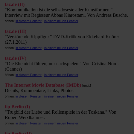
taz.de (II)
"Kommunikation ist die selbstloseste aller Kunstformen."
Interview mit Regisseur Abbas Kiarostami. Von Andreas Busche.
öffnen:
in diesem Fenster
|
in einem neuen Fenster
taz.de (III)
"Verstörende Kippfigur." DVD-Kritik von Ekkehard Knörer.
(27.1.2011)
öffnen:
in diesem Fenster
|
in einem neuen Fenster
taz.de (IV)
"Die Ehe nicht führen, nur nachspielen." Von Cristina Nord.
(Cannes)
öffnen:
in diesem Fenster
|
in einem neuen Fenster
The Internet Movie Database (IMDb)
[engl.]
Details, Kommentare, Links, Photos.
öffnen:
in diesem Fenster
|
in einem neuen Fenster
tip Berlin (I)
"Trugbild der Liebe und Rollenspiele in der Toskana." Von
Robert Weixlbaumer.
öffnen:
in diesem Fenster
|
in einem neuen Fenster
tip Berlin (II)