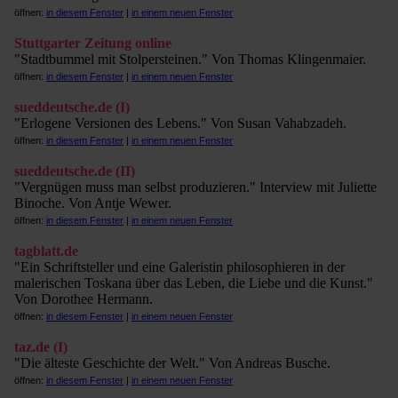
öffnen:
in diesem Fenster
|
in einem neuen Fenster
Stuttgarter Zeitung online
"Stadtbummel mit Stolpersteinen." Von Thomas Klingenmaier.
öffnen:
in diesem Fenster
|
in einem neuen Fenster
sueddeutsche.de (I)
"Erlogene Versionen des Lebens." Von Susan Vahabzadeh.
öffnen:
in diesem Fenster
|
in einem neuen Fenster
sueddeutsche.de (II)
"Vergnügen muss man selbst produzieren." Interview mit Juliette
Binoche. Von Antje Wewer.
öffnen:
in diesem Fenster
|
in einem neuen Fenster
tagblatt.de
"Ein Schriftsteller und eine Galeristin philosophieren in der
malerischen Toskana über das Leben, die Liebe und die Kunst."
Von Dorothee Hermann.
öffnen:
in diesem Fenster
|
in einem neuen Fenster
taz.de (I)
"Die älteste Geschichte der Welt." Von Andreas Busche.
öffnen:
in diesem Fenster
|
in einem neuen Fenster