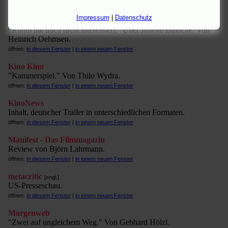
öffnen:
in diesem Fenster
|
in einem neuen Fenster
Impressum
|
Datenschutz
Hamburger Abendblatt (II)
"Ruhm hat mich nicht interessiert." Über Juliette Binoche. Von
Heinrich Oehmsen.
öffnen:
in diesem Fenster
|
in einem neuen Fenster
Kino Kino
"Kammerspiel." Von Thilo Wydra.
öffnen:
in diesem Fenster
|
in einem neuen Fenster
KinoNews
Inhalt, deutscher Trailer in unterschiedlichen Formaten.
öffnen:
in diesem Fenster
|
in einem neuen Fenster
Manifest - Das Filmmagazin
Review von Björn Lahrmann.
öffnen:
in diesem Fenster
|
in einem neuen Fenster
metacritic
[engl.]
US-Presseschau.
öffnen:
in diesem Fenster
|
in einem neuen Fenster
Morgenweb
"Zwei auf ungleichem Weg." Von Gebhard Hölzl.