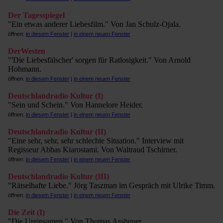
Der Tagesspiegel
"Ein etwas anderer Liebesfilm." Von Jan Schulz-Ojala.
öffnen:
in diesem Fenster
|
in einem neuen Fenster
DerWesten
"'Die Liebesfälscher' sorgen für Ratlosigkeit." Von Arnold
Hohmann.
öffnen:
in diesem Fenster
|
in einem neuen Fenster
Deutschlandradio Kultur (I)
"Sein und Schein." Von Hannelore Heider.
öffnen:
in diesem Fenster
|
in einem neuen Fenster
Deutschlandradio Kultur (II)
"Eine sehr, sehr, sehr schlechte Situation." Interview mit
Regisseur Abbas Kiarostami. Von Waltraud Tschirner.
öffnen:
in diesem Fenster
|
in einem neuen Fenster
Deutschlandradio Kultur (III)
"Rätselhafte Liebe." Jörg Taszman im Gespräch mit Ulrike Timm.
öffnen:
in diesem Fenster
|
in einem neuen Fenster
Die Zeit (I)
"Die Ureinsamen." Von Thomas Assheuer.