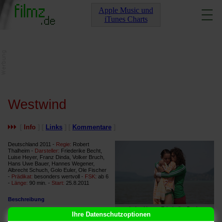
Apple Music und
iTunes Charts
Westwind
[
Info
] [
Links
] [
Kommentare
]
Deutschland 2011 -
Regie:
Robert
Thalheim -
Darsteller:
Friederike Becht,
Luise Heyer, Franz Dinda, Volker Bruch,
Hans Uwe Bauer, Hannes Wegener,
Albrecht Schuch, Golo Euler, Ole Fischer
-
Prädikat:
besonders wertvoll -
FSK:
ab 6
-
Länge:
90 min. -
Start:
25.8.2011
Beschreibung
Luise Heyer, Friederike Becht
Ihre Datenschutzoptionen
Der Sommer 1988 verändert für