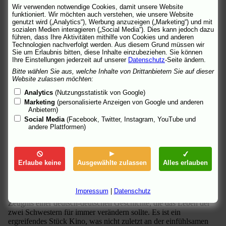
die ostdeutschen Zwillinge Isabel (Luise Heyer) und Doreen
Wir verwenden notwendige Cookies, damit unsere Website
(Friederike Becht) alles! Zusammen verreisen sie aus der DDR
funktioniert. Wir möchten auch verstehen, wie unsere Website
zum ersten Mal ins sozialistische Ausland. Während ihrer Ferien
genutzt wird („Analytics“), Werbung anzuzeigen („Marketing“) und mit
sozialen Medien interagieren („Social Media“). Dies kann jedoch dazu
am Balaton in Ungarn lernen sie Arne (Franz Dinda) und Nico
führen, dass Ihre Aktivitäten mithilfe von Cookies und anderen
(Volker Bruch) aus Hamburg kennen. Trotz Ausgehverbots
Technologien nachverfolgt werden. Aus diesem Grund müssen wir
gelingt es den Mädchen, sich aus dem Pionierlager zu schleichen,
Sie um Erlaubnis bitten, diese Inhalte einzubeziehen. Sie können
um sich heimlich mit den Westdeutschen zu treffen.
Ihre Einstellungen jederzeit auf unserer
Datenschutz
-Seite ändern.
Bitte wählen Sie aus, welche Inhalte von Drittanbietern Sie auf dieser
Ein Abenteuer, für das sie alles aufs Spiel setzen. Zwischen
Website zulassen möchten:
Doreen und Arne entwickelt sich schnell mehr als nur eine
Analytics
(Nutzungsstatistik von Google)
Sommerromanze - es ist die große Liebe. Arne sieht für ihre
Marketing
(personalisierte Anzeigen von Google und anderen
Zukunft nur eine Chance: Er schlägt den unzertrennlichen
Anbietern)
Schwestern eine gemeinsame Republikflucht vor. Isabel und
Social Media
(Facebook, Twitter, Instagram, YouTube und
Doreen müssen die folgenschwerste Entscheidung ihres Lebens
andere Plattformen)
treffen.
Basierend auf der wahren Geschichte von Susann und Doreen
Schimk inszeniert Robert Thalheim ("
Netto
", "
Am Ende kommen
Erlaube keine
Ausgewählte zulassen
Alles erlauben
Touristen
") die romantische und abenteuerliche Geschichte einer
Liebe unter geteiltem Himmel. WESTWIND zeigt die Ereignisse
des Sommers 1988 mit wunderbarer Leichtigkeit, in der der
Impressum
|
Datenschutz
Zeitgeist der späten 80er Jahre mitschwingt. Ein berührendes
Zeugnis einer deutsch-deutschen Geschichte, die das Leben der
zwei Schwestern für immer verändern sollte. Es ist ein
ergreifendes Stück Kino, was nicht zuletzt an der einfühlsamen