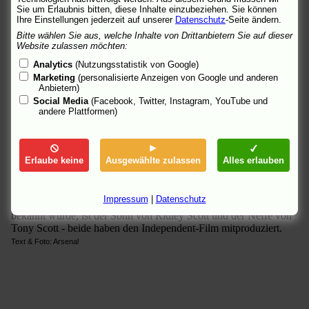
Doug Riley (James Galdofini) in einem Stripclub in New Orleans
Sie um Erlaubnis bitten, diese Inhalte einzubeziehen. Sie können
auf die Ausreißerin Mallory (Kristen Stewart). Doug fühlt sich
Ihre Einstellungen jederzeit auf unserer
Datenschutz
-Seite ändern.
hingezogen zu der jungen Tänzerin: nicht wegen ihrer
Bitte wählen Sie aus, welche Inhalte von Drittanbietern Sie auf dieser
professionellen Leistungen, sondern weil sie ihn an seine Tochter
Website zulassen möchten:
erinnert, die vor acht Jahren bei einem Unfall ums Leben kam.
Analytics
(Nutzungsstatistik von Google)
Ein Verlust, den weder seine Frau Loïs (Melissa Leo) noch er
Marketing
(personalisierte Anzeigen von Google und anderen
verkraftet haben.
Anbietern)
Social Media
(Facebook, Twitter, Instagram, YouTube und
Doug nimmt sich auf väterliche Weise der jungen Frau an und
andere Plattformen)
beschließt in New Orleans zu bleiben. Eine Entscheidung, die
seine Ehefrau aus ihrer Erstarrung reißt und die Ehe der Rileys
durcheinanderwirbelt.
Erlaube keine
Ausgewählte zulassen
Alles erlauben
Eine bewegende Geschichte über Trauer und den Weg zurück ins
Leben mit einem starken Schauspielerensemble. Regisseur Jake
Scott, der bislang vor allem durch seine Musikvideos für Tori
Impressum
|
Datenschutz
Amos, R.E.M. und U2 sowie seinen Film "Plunkett & Macleane"
bekannt wurde, ist der Sohn von Ridley Scott und der Neffe von
Tony Scott - beide haben den Independent-Film mitproduziert.
Text & Foto: Arsenal