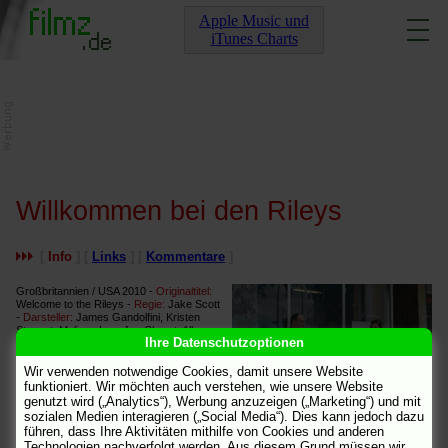
Apple Music und
iTunes Charts
Willkommen bei den Rileys
[
Info
] [
Links
] [
Kommentare
]
Großbritannien / USA 2010 -
Originaltitel:
Welcome to the Rileys -
Regie:
Jake Scott
-
Darsteller:
James Gandolfini, Kristen
Stewart, Melissa Leo, Joe Chrest, Ally
Ihre Datenschutzoptionen
Sheedy, Tiffany Coty, Eisa Davis, Lance
E. Nichols -
FSK:
ab 16 -
Länge:
110 min.
-
Start:
7.4.2011
Wir verwenden notwendige Cookies, damit unsere Website
funktioniert. Wir möchten auch verstehen, wie unsere Website
genutzt wird („Analytics“), Werbung anzuzeigen („Marketing“) und mit
Beschreibung
sozialen Medien interagieren („Social Media“). Dies kann jedoch dazu
James Gandolfini, Kristen Stewart
führen, dass Ihre Aktivitäten mithilfe von Cookies und anderen
Auf einer Geschäftsreise trifft
Technologien nachverfolgt werden. Aus diesem Grund müssen wir