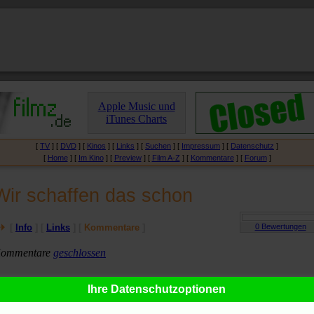
Apple Music und
iTunes Charts
[
TV
] [
DVD
] [
Kinos
] [
Links
] [
Suchen
] [
Impressum
] [
Datenschutz
]
[
Home
] [
Im Kino
] [
Preview
] [
Film A-Z
] [
Kommentare
] [
Forum
]
Wir schaffen das schon
[
Info
] [
Links
] [
Kommentare
]
ommentare
geschlossen
Ihre Datenschutzoptionen