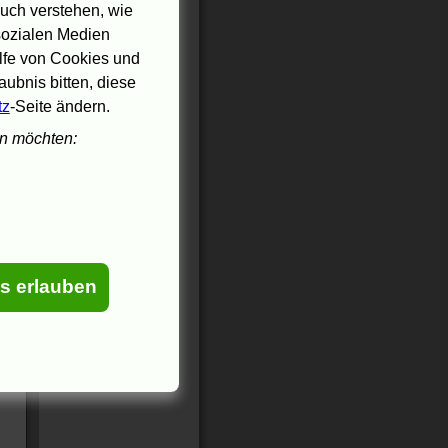
uch verstehen, wie
 sozialen Medien
ilfe von Cookies und
ubnis bitten, diese
tz
-Seite ändern.
en möchten:
es erlauben