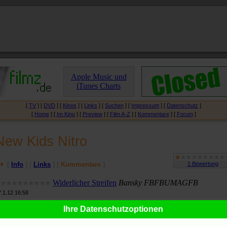
Apple Music und
iTunes Charts
[
TV
] [
DVD
] [
Kinos
] [
Links
] [
Suchen
] [
Impressum
] [
Datenschutz
]
[
Home
] [
Im Kino
] [
Preview
] [
Film A-Z
] [
Kommentare
] [
Forum
]
New Kids Nitro
[
Info
] [
Links
] [
Kommentare
]
Widerlicher Streifen
Bansky FBFBUMAGFB
7.1.12 16:58
Ihre Datenschutzoptionen
ommentare
geschlossen