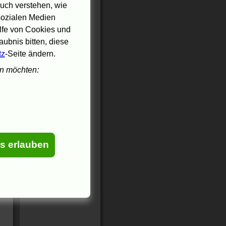
uch verstehen, wie
 sozialen Medien
ilfe von Cookies und
ubnis bitten, diese
tz
-Seite ändern.
en möchten:
es erlauben