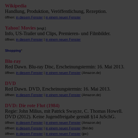
Wikipedia
Handlung, Produktion, Veröffentlichung, Rezeption.
öffnen:
in diesem Fenster
|
in einem neuen Fenster
Yahoo! Movies
[engl.]
Info, US-Trailer und Clips, Premieren- und Filmbilder.
öffnen:
in diesem Fenster
|
in einem neuen Fenster
Shopping
*
Blu-ray
Red Dawn. Blu-ray Disc, Erscheinungstermin: 16. Mai 2013.
öffnen:
in diesem Fenster
|
in einem neuen Fenster
(Amazon.de)
DVD
Red Dawn. DVD, Erscheinungstermin: 16. Mai 2013.
öffnen:
in diesem Fenster
|
in einem neuen Fenster
(Amazon.de)
DVD: Die rote Flut (1984)
Regie: John Milius, mit Patrick Swayze, C. Thomas Howell.
DVD (2012). Keine Jugendfreigabe gemäß §14 JuSchG.
öffnen:
in diesem Fenster
|
in einem neuen Fenster
(Amazon.de)
öffnen:
in diesem Fenster
|
in einem neuen Fenster
(Bol.de)
öffnen:
in diesem Fenster
|
in einem neuen Fenster
(jpc)