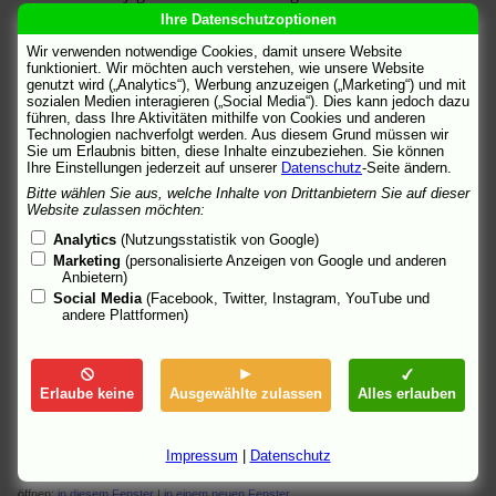
öffnen:
in diesem Fenster
|
in einem neuen Fenster
Ihre Datenschutzoptionen
Wir verwenden notwendige Cookies, damit unsere Website
FSK - Freiwillige Selbstkontrolle der Filmwirtschaft
funktioniert. Wir möchten auch verstehen, wie unsere Website
"FSK ab 16 freigegeben, feiertagsfrei." Prüfergebnis.
genutzt wird („Analytics“), Werbung anzuzeigen („Marketing“) und mit
öffnen:
in diesem Fenster
|
in einem neuen Fenster
sozialen Medien interagieren („Social Media“). Dies kann jedoch dazu
führen, dass Ihre Aktivitäten mithilfe von Cookies und anderen
Kino Kino
Technologien nachverfolgt werden. Aus diesem Grund müssen wir
Sie um Erlaubnis bitten, diese Inhalte einzubeziehen. Sie können
"Kriegsfilm-Remake." Von Gregor Wossilus.
Ihre Einstellungen jederzeit auf unserer
Datenschutz
-Seite ändern.
öffnen:
in diesem Fenster
|
in einem neuen Fenster
Bitte wählen Sie aus, welche Inhalte von Drittanbietern Sie auf dieser
Website zulassen möchten:
KinoNews
Inhalt, deutscher Trailer.
Analytics
(Nutzungsstatistik von Google)
öffnen:
in diesem Fenster
|
in einem neuen Fenster
Marketing
(personalisierte Anzeigen von Google und anderen
Anbietern)
Manifest - Das Filmmagazin
Social Media
(Facebook, Twitter, Instagram, YouTube und
Review von André Becker.
andere Plattformen)
öffnen:
in diesem Fenster
|
in einem neuen Fenster
metacritic
[engl.]
US-Presseschau.
Erlaube keine
Ausgewählte zulassen
Alles erlauben
öffnen:
in diesem Fenster
|
in einem neuen Fenster
MovieMaze
Impressum
|
Datenschutz
Trailer.
öffnen:
in diesem Fenster
|
in einem neuen Fenster